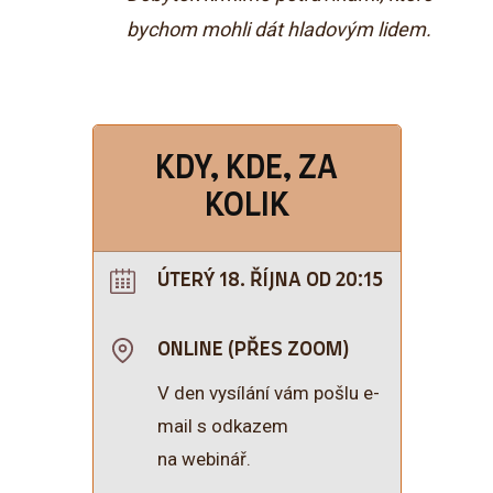
bychom mohli dát hladovým lidem.
KDY, KDE, ZA
KOLIK
ÚTERÝ 18. ŘÍJNA OD 20:15
ONLINE (PŘES ZOOM)
V den vysílání vám pošlu e-
mail s odkazem
na webinář.