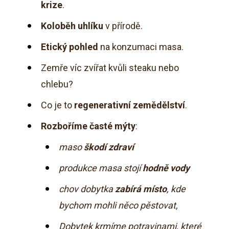
krize
.
Koloběh uhlíku
v přírodě.
Etický pohled
na konzumaci masa.
Zemře víc zvířat kvůli steaku nebo
chlebu?
Co je to
regenerativní zemědělství
.
Rozboříme časté mýty
:
maso
škodí zdraví
produkce masa stojí
hodně vody
chov dobytka
zabírá místo
, kde
bychom mohli něco pěstovat,
Dobytek krmíme potravinami, které