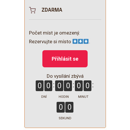
ZDARMA
Počet míst je omezený.
Rezervujte si místo
.
Přihlásit se
Do vysílání zbývá
0
0
0
0
0
0
DNÍ
HODIN
MINUT
0
0
SEKUND