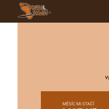
V
MĚSÍC MI STAČÍ