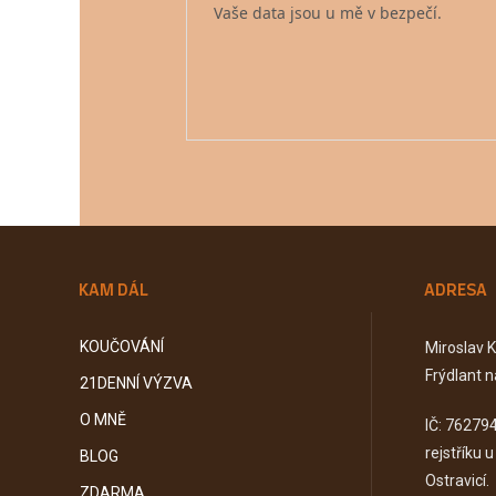
Vaše data jsou u mě v bezpečí.
KAM DÁL
ADRESA
KOUČOVÁNÍ
Miroslav 
Frýdlant n
21DENNÍ VÝZVA
O MNĚ
IČ: 76279
rejstříku 
BLOG
Ostravicí.
ZDARMA