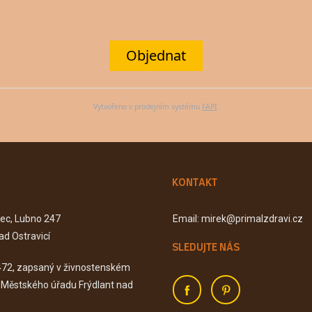
Objednat
Vytvořeno v prodejním systému
FAPI
.
KONTAKT
Kec, Lubno 247
Email: mirek@primalzdravi.cz
ad Ostravicí
SLEDUJTE NÁS
472, zapsaný v živnostenském
u Městského úřadu Frýdlant nad