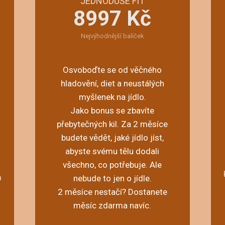
JEDNODUŠE FIT
8997 Kč
Nejvýhodnější balíček
Osvoboďte se od věčného
hladovění, diet a neustálých
myšlenek na jídlo.
Jako bonus se zbavíte
přebytečných kil. Za 2 měsíce
budete vědět, jaké jídlo jíst,
abyste svému tělu dodali
všechno, co potřebuje. Ale
m
nebude to jen o jídle.
2 měsíce nestačí? Dostanete
měsíc zdarma navíc.