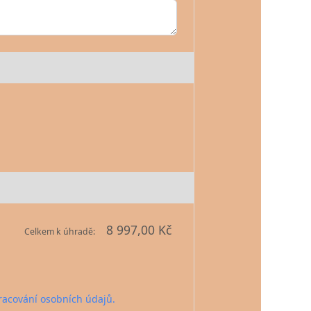
8 997,00 Kč
Celkem k úhradě:
acování osobních údajů.