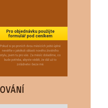
Pro objednávku použijte
formulář pod ceníkem
Pokud si po prvních dvou měsících ještě úplně
nevěříte v jakékoli oblasti nového životního
stylu, jsem tu pro vás. Za měsíc doladíme, co
bude potřeba, abyste věděli, že dál už to
zvládnete i beze mě.
OVÁNÍ