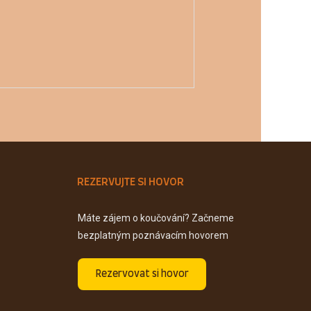
REZERVUJTE SI HOVOR
Máte zájem o koučování? Začneme
bezplatným poznávacím hovorem
Rezervovat si hovor