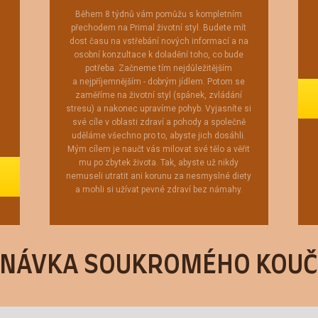
Během 8 týdnů vám pomůžu s kompletním
přechodem na Primal životní styl. Budete mít
dost času na vstřebání nových informací a na
osobní konzultace k doladění toho, co bude
potřeba. Začneme tím nejdůležitějším
a nejpříjemnějším - dobrým jídlem. Potom se
zaměříme na životní styl (spánek, zvládání
stresu) a nakonec upravíme pohyb. Vyjasníte si
své cíle v oblasti zdraví a pohody a společně
uděláme všechno pro to, abyste jich dosáhli.
Mým cílem je naučt vás milovat své tělo a věřit
mu po zbytek života. Tak, abyste už nikdy
nemuseli utratit ani korunu za nesmyslné diety
a mohli si užívat pevné zdraví bez námahy.
DNÁVKA SOUKROMÉHO KOUČ