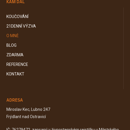
KAM DÁL
KOUČOVÁNÍ
21DENNÍ VÝZVA
O MNĚ
BLOG
ZDARMA
REFERENCE
KONTAKT
ADRESA
Miroslav Kec, Lubno 247
Frýdlant nad Ostravicí
IČ: 76279472, zapsaný v živnostenském rejstříku u Městského