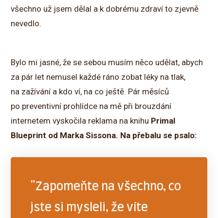
všechno už jsem dělal a k dobrému zdraví to zjevně
nevedlo.
Bylo mi jasné, že se sebou musím něco udělat, abych
za pár let nemusel každé ráno zobat léky na tlak,
na zažívání a kdo ví, na co ještě. Pár měsíců
po preventivní prohlídce na mě při brouzdání
internetem vyskočila reklama na knihu
Primal
Blueprint od Marka Sissona. Na přebalu se psalo:
"Zapomeňte na všechno, co
jste si mysleli, že víte