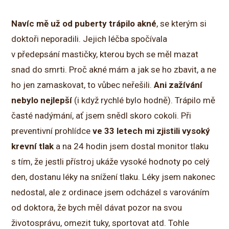
Navíc mě už od puberty trápilo akné
, se kterým si
doktoři neporadili. Jejich léčba spočívala
v předepsání mastičky, kterou bych se měl mazat
snad do smrti. Proč akné mám a jak se ho zbavit, a ne
ho jen zamaskovat, to vůbec neřešili.
Ani zažívání
nebylo nejlepší
(i když rychlé bylo hodně). Trápilo mě
časté nadýmání, ať jsem snědl skoro cokoli. Při
preventivní prohlídce
ve 33 letech mi zjistili vysoký
krevní tlak
a na 24 hodin jsem dostal monitor tlaku
s tím, že jestli přístroj ukáže vysoké hodnoty po celý
den, dostanu léky na snížení tlaku. Léky jsem nakonec
nedostal, ale z ordinace jsem odcházel s varováním
od doktora, že bych měl dávat pozor na svou
životosprávu, omezit tuky, sportovat atd. Tohle