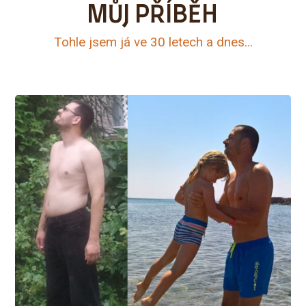
MŮJ PŘÍBĚH
Tohle jsem já ve 30 letech a dnes...