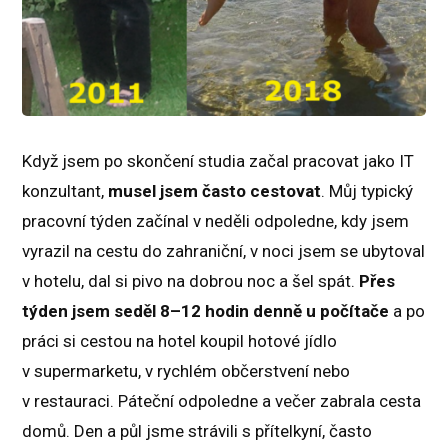
Když jsem po skončení studia začal pracovat jako IT
konzultant,
musel jsem často cestovat
. Můj typický
pracovní týden začínal v neděli odpoledne, kdy jsem
vyrazil na cestu do zahraniční, v noci jsem se ubytoval
v hotelu, dal si pivo na dobrou noc a šel spát.
Přes
týden jsem seděl 8–12 hodin denně u počítače
a po
práci si cestou na hotel koupil hotové jídlo
v supermarketu, v rychlém občerstvení nebo
v restauraci. Páteční odpoledne a večer zabrala cesta
domů. Den a půl jsme strávili s přítelkyní, často