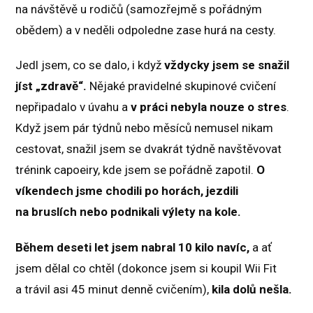
na návštěvě u rodičů (samozřejmě s pořádným
obědem) a v neděli odpoledne zase hurá na cesty.
Jedl jsem, co se dalo, i když
vždycky jsem se snažil
jíst „zdravě“.
Nějaké pravidelné skupinové cvičení
nepřipadalo v úvahu a
v práci nebyla nouze o stres
.
Když jsem pár týdnů nebo měsíců nemusel nikam
cestovat, snažil jsem se dvakrát týdně navštěvovat
trénink capoeiry, kde jsem se pořádně zapotil.
O
víkendech jsme chodili po horách, jezdili
na bruslích nebo podnikali výlety na kole.
Během deseti let jsem nabral 10 kilo navíc,
a ať
jsem dělal co chtěl (dokonce jsem si koupil Wii Fit
a trávil asi 45 minut denně cvičením),
kila dolů nešla.