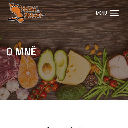
MENU
O MNĚ