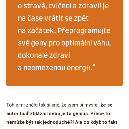
o stravě, cvičení a zdraví! Je
na čase vrátit se zpět
na začátek. Přeprogramujte
své geny pro optimální váhu,
dokonalé zdraví
a neomezenou energii."
Tohle mi znělo tak šíleně, že jsem si myslel,
že se
autor buď zbláznil nebo je to génius. Přece to
nemůže být tak jednoduché?! Ale co když to fakt