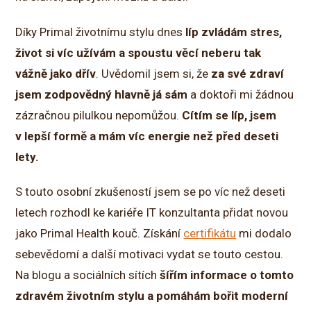
Díky Primal životnímu stylu dnes
líp zvládám stres,
život si víc užívám a spoustu věcí neberu tak
vážně jako dřív
. Uvědomil jsem si, že
za své zdraví
jsem zodpovědný hlavně já sám
a doktoři mi žádnou
zázračnou pilulkou nepomůžou.
Cítím se líp, jsem
v lepší formě a mám víc energie než před deseti
lety
.
S touto osobní zkušeností jsem se po víc než deseti
letech rozhodl ke kariéře IT konzultanta přidat novou
jako Primal Health kouč. Získání
certifikátu
mi dodalo
sebevědomí a další motivaci vydat se touto cestou.
Na blogu a sociálních sítích
šířím informace o tomto
zdravém životním stylu
a pomáhám bořit moderní