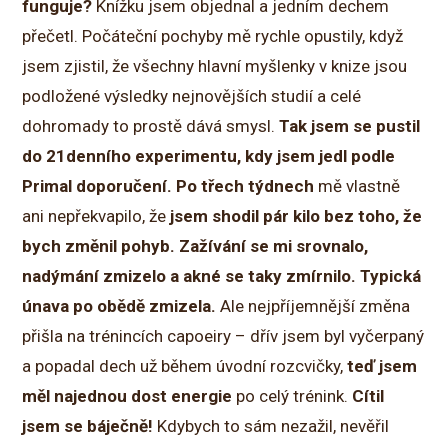
funguje?
Knížku jsem objednal a jedním dechem
přečetl. Počáteční pochyby mě rychle opustily, když
jsem zjistil, že všechny hlavní myšlenky v knize jsou
podložené výsledky nejnovějších studií a celé
dohromady to prostě dává smysl.
Tak jsem se pustil
do 21denního experimentu, kdy jsem jedl podle
Primal doporučení.
Po třech týdnech
mě vlastně
ani nepřekvapilo, že
jsem shodil pár kilo bez toho, že
bych změnil pohyb.
Zažívání se mi srovnalo,
nadýmání zmizelo a akné se taky zmírnilo. Typická
únava po obědě zmizela.
Ale nejpříjemnější změna
přišla na trénincích capoeiry – dřív jsem byl vyčerpaný
a popadal dech už během úvodní rozcvičky,
teď jsem
měl najednou dost energie
po celý trénink.
Cítil
jsem se báječně!
Kdybych to sám nezažil, nevěřil