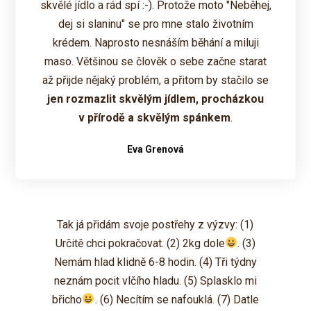
skvělé jídlo a rád spí :-). Protože moto "Neběhej,
dej si slaninu" se pro mne stalo životním
krédem. Naprosto nesnáším běhání a miluji
maso. Většinou se člověk o sebe začne starat
až přijde nějaký problém, a přitom by stačilo se
jen rozmazlit skvělým jídlem, procházkou
v přírodě a skvělým spánkem
.
Eva Grenová
Tak já přidám svoje postřehy z výzvy: (1)
Určitě chci pokračovat. (2) 2kg dole
. (3)
Nemám hlad klidně 6-8 hodin. (4) Tři týdny
neznám pocit vlčího hladu. (5) Splasklo mi
břicho
. (6) Necítím se nafouklá. (7) Datle