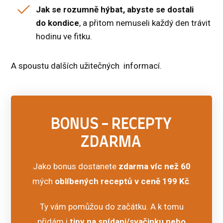
Jak se rozumně hýbat, abyste se dostali
do kondice
, a přitom nemuseli každý den trávit
hodinu ve fitku.
A spoustu dalších užitečných informací.
BONUS - RECEPTY
ZDARMA
Jako bonus dostanete
zdarma víc než 60
mých
oblíbených receptů v ceně 199 Kč
.
Ty vám pomůžou do začátku. A k tomu
přidám i
tipy na snídani/svačinku nebo