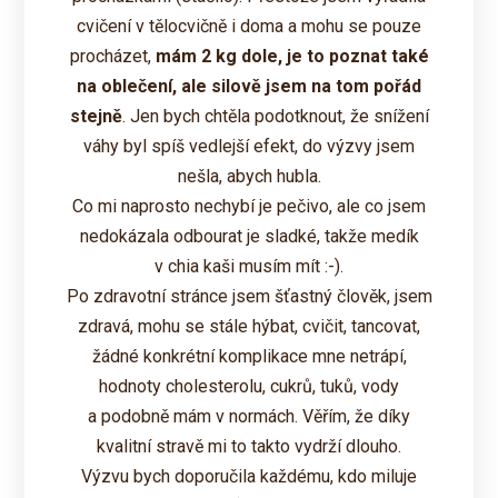
cvičení v tělocvičně i doma a mohu se pouze
procházet,
mám 2 kg dole, je to poznat také
na oblečení, ale silově jsem na tom pořád
stejně
. Jen bych chtěla podotknout, že snížení
váhy byl spíš vedlejší efekt, do výzvy jsem
nešla, abych hubla.
Co mi naprosto nechybí je pečivo, ale co jsem
nedokázala odbourat je sladké, takže medík
v chia kaši musím mít :-).
Po zdravotní stránce jsem šťastný člověk, jsem
zdravá, mohu se stále hýbat, cvičit, tancovat,
žádné konkrétní komplikace mne netrápí,
hodnoty cholesterolu, cukrů, tuků, vody
a podobně mám v normách. Věřím, že díky
kvalitní stravě mi to takto vydrží dlouho.
Výzvu bych doporučila každému, kdo miluje