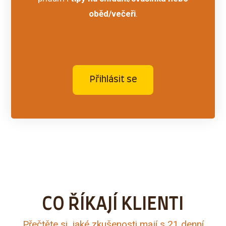
oběd/večeři
.
Přihlásit se
CO ŘÍKAJÍ KLIENTI
Přečtěte si, jaké zkušenosti mají s 21 denní