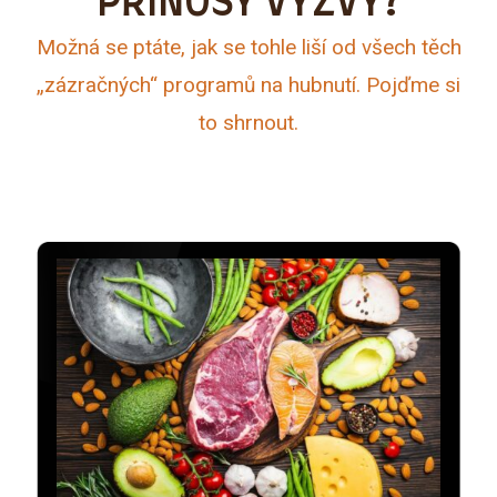
PŘÍNOSY VÝZVY?
Možná se ptáte, jak se tohle liší od všech těch
„zázračných“ programů na hubnutí. Pojďme si
to shrnout.