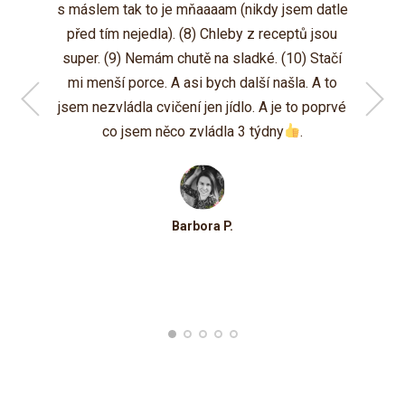
K. J.
s máslem tak to je mňaaaam (nikdy jsem datle
před tím nejedla). (8) Chleby z receptů jsou
super. (9) Nemám chutě na sladké. (10) Stačí
Hana
mi menší porce. A asi bych další našla. A to
jsem nezvládla cvičení jen jídlo. A je to poprvé
co jsem něco zvládla 3 týdny
.
Dana J.
Barbora P.
Šárka T.