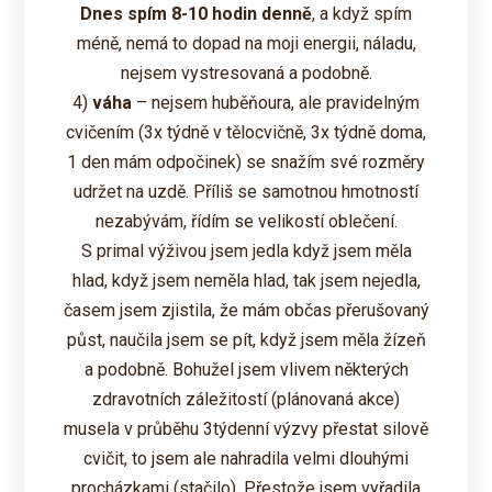
Dnes spím 8-10 hodin denně
, a když spím
méně, nemá to dopad na moji energii, náladu,
nejsem vystresovaná a podobně.
4)
váha
– nejsem huběňoura, ale pravidelným
cvičením (3x týdně v tělocvičně, 3x týdně doma,
1 den mám odpočinek) se snažím své rozměry
udržet na uzdě. Příliš se samotnou hmotností
nezabývám, řídím se velikostí oblečení.
S primal výživou jsem jedla když jsem měla
hlad, když jsem neměla hlad, tak jsem nejedla,
časem jsem zjistila, že mám občas přerušovaný
půst, naučila jsem se pít, když jsem měla žízeň
a podobně. Bohužel jsem vlivem některých
zdravotních záležitostí (plánovaná akce)
musela v průběhu 3týdenní výzvy přestat silově
cvičit, to jsem ale nahradila velmi dlouhými
procházkami (stačilo). Přestože jsem vyřadila