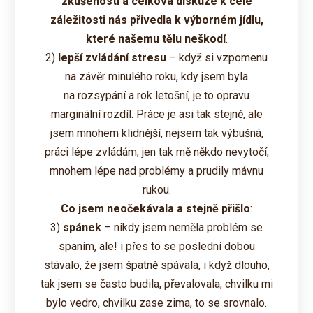
zkušenosti a celková diskuze k celé
záležitosti nás přivedla k výborném jídlu,
které našemu tělu neškodí
.
2)
lepší zvládání stresu
– když si vzpomenu
na závěr minulého roku, kdy jsem byla
na rozsypání a rok letošní, je to opravu
marginální rozdíl. Práce je asi tak stejně, ale
jsem mnohem klidnější, nejsem tak výbušná,
práci lépe zvládám, jen tak mě někdo nevytočí,
mnohem lépe nad problémy a prudily mávnu
rukou.
Co jsem neočekávala a stejně přišlo
:
3)
spánek
– nikdy jsem neměla problém se
spaním, ale! i přes to se poslední dobou
stávalo, že jsem špatně spávala, i když dlouho,
tak jsem se často budila, převalovala, chvilku mi
bylo vedro, chvilku zase zima, to se srovnalo.