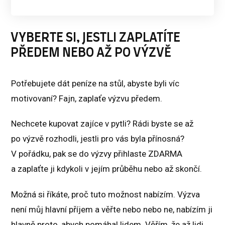
VYBERTE SI, JESTLI ZAPLATÍTE
PŘEDEM NEBO AŽ PO VÝZVĚ
Potřebujete dát peníze na stůl, abyste byli víc
motivovaní? Fajn, zaplaťe výzvu předem.
Nechcete kupovat zajíce v pytli? Rádi byste se až
po výzvě rozhodli, jestli pro vás byla přínosná?
V pořádku, pak se do výzvy přihlaste ZDARMA
a zaplaťte ji kdykoli v jejím průběhu nebo až skončí.
Možná si říkáte, proč tuto možnost nabízím. Výzva
není můj hlavní příjem a věřte nebo nebo ne, nabízím ji
hlavně proto, abych pomáhal lidem. Věřím, že až lidi