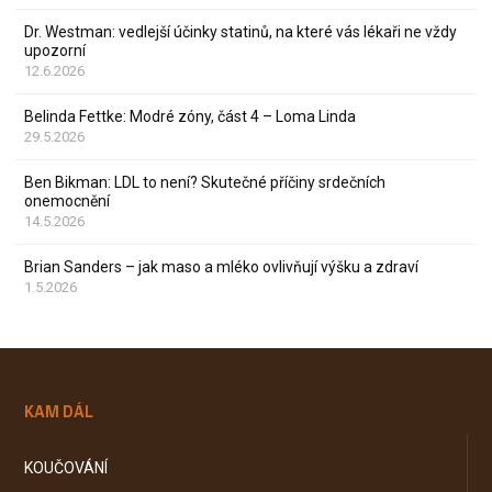
Dr. Westman: vedlejší účinky statinů, na které vás lékaři ne vždy
upozorní
12.6.2026
Belinda Fettke: Modré zóny, část 4 – Loma Linda
29.5.2026
Ben Bikman: LDL to není? Skutečné příčiny srdečních
onemocnění
14.5.2026
Brian Sanders – jak maso a mléko ovlivňují výšku a zdraví
1.5.2026
KAM DÁL
KOUČOVÁNÍ