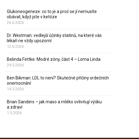
Glukoneogeneze: co to je a proč se jí nemusíte
obávat, když jste v ketóze
26.6.2026
Dr. Westman: vedlejší účinky statinů, na které vás
lékaři ne vždy upozorní
12.6.2026
Belinda Fettke: Modré zóny, část 4 – Loma Linda
29.5.2026
Ben Bikman: LDL to není? Skutečné příčiny srdečních
onemocnění
14.5.2026
Brian Sanders – jak maso a mléko ovlivňují výšku
a zdraví
1.5.2026