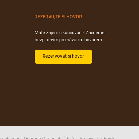
REZERVUJTE SI HOVOR
Máte zájem o koučování? Začneme
bezplatným poznávacím hovorem
Rezervovat si hovor
rohlášení a Ochrana Osobních Údajů
Smluvní Podmínky