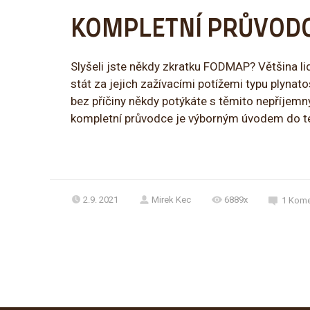
KOMPLETNÍ PRŮVOD
Slyšeli jste někdy zkratku FODMAP? Většina l
stát za jejich zažívacími potížemi typu plynat
bez příčiny někdy potýkáte s těmito nepříjem
kompletní průvodce je výborným úvodem do t
2.9. 2021
Mirek Kec
6889x
1
Kome