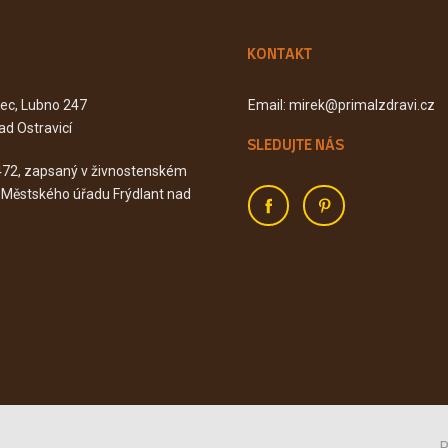
KONTAKT
Kec, Lubno 247
Email: mirek@primalzdravi.cz
ad Ostravicí
SLEDUJTE NÁS
472, zapsaný v živnostenském
u Městského úřadu Frýdlant nad
P