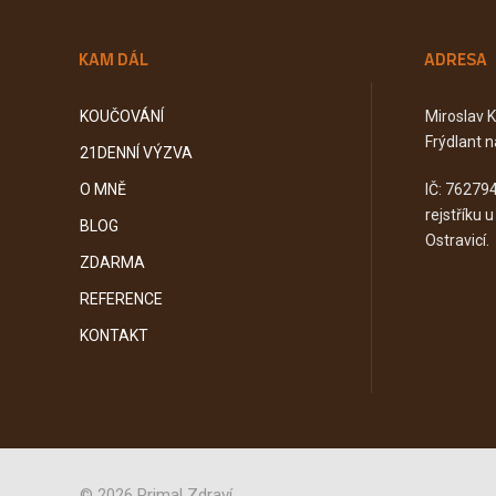
KAM DÁL
ADRESA
KOUČOVÁNÍ
Miroslav 
Frýdlant n
21DENNÍ VÝZVA
O MNĚ
IČ: 76279
rejstříku 
BLOG
Ostravicí.
ZDARMA
REFERENCE
KONTAKT
© 2026 Primal Zdraví