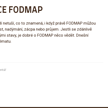
CE FODMAP
idí netuší, co to znamená, i když právě FODMAP můžou
ost, nadýmání, zácpa nebo průjem. Jestli se zdánlivě
nými stavy, je dobré o FODMAP něco vědět. Dnešní
ématu.
ntář