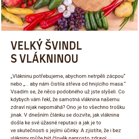
VELKÝ ŠVINDL
S VLÁKNINOU
„Vlákninu potřebujeme, abychom netrpěli zácpou“
nebo „… aby nám čistila střeva od hnijícího masa.“
Vsadím se, že něco podobného už jste slyšeli. Co
kdybych vám řekl, že samotná vláknina našemu
zdraví nijak nepomáhá? Ono je to všechno trošku
jinak. V dnešním článku se dozvíte, jak vláknina
došla ke své úžasné reputaci a jak je to
ve skutečnosti s jejími účinky. A zjistíte, že i bez
vlákniny může být člověk naprosto zdravý.