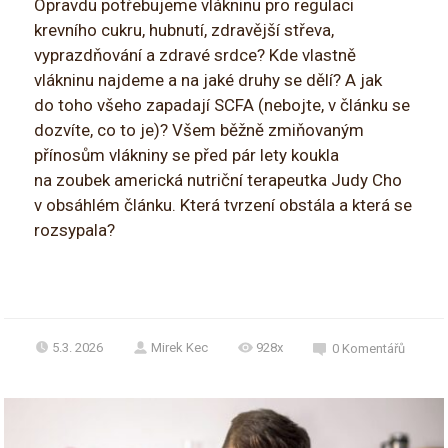
Opravdu potřebujeme vlákninu pro regulaci
krevního cukru, hubnutí, zdravější střeva,
vyprazdňování a zdravé srdce? Kde vlastně
vlákninu najdeme a na jaké druhy se dělí? A jak
do toho všeho zapadají SCFA (nebojte, v článku se
dozvíte, co to je)? Všem běžně zmiňovaným
přínosům vlákniny se před pár lety koukla
na zoubek americká nutriční terapeutka Judy Cho
v obsáhlém článku. Která tvrzení obstála a která se
rozsypala?
5.3. 2026
Mirek Kec
928x
0
Komentářů