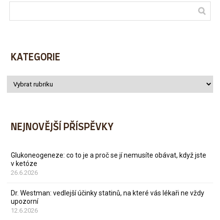
KATEGORIE
NEJNOVĚJŠÍ PŘÍSPĚVKY
Glukoneogeneze: co to je a proč se jí nemusíte obávat, když jste
v ketóze
26.6.2026
Dr. Westman: vedlejší účinky statinů, na které vás lékaři ne vždy
upozorní
12.6.2026