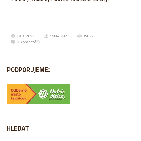
18.3. 2021
Mirek Kec
3907x
0
Komentářů
PODPORUJEME:
HLEDAT