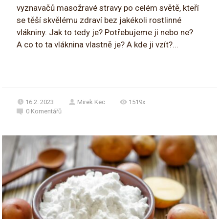
vyznavačů masožravé stravy po celém světě, kteří
se těší skvělému zdraví bez jakékoli rostlinné
vlákniny. Jak to tedy je? Potřebujeme ji nebo ne?
A co to ta vláknina vlastně je? A kde ji vzít?...
16.2. 2023
Mirek Kec
1519x
0
Komentářů