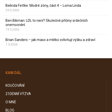
Belinda Fettke: Modré zóny, část 4 – Loma Linda
29.5.2026
Ben Bikman: LDL to není? Skutečné příčiny srdečních
onemocnění
14.5.2026
Brian Sanders – jak maso a mléko ovlivňují výšku a zdraví
1.5.2026
KAM DÁL
KOUČOVÁNÍ
21DENNÍ VÝZVA
O MNĚ
BLOG