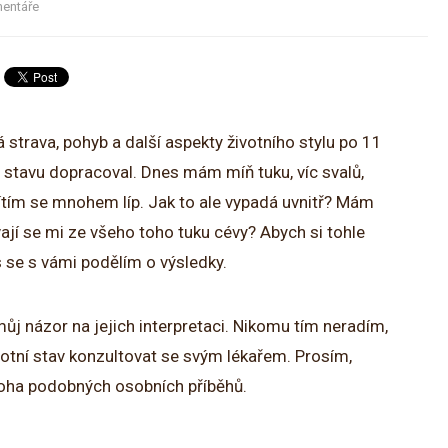
entáře
strava, pohyb a další aspekty životního stylu po 11
 stavu dopracoval. Dnes mám míň tuku, víc svalů,
a cítím se mnohem líp. Jak to ale vypadá uvnitř? Mám
jí se mi ze všeho toho tuku cévy? Abych si tohle
es se s vámi podělím o výsledky.
můj názor na jejich interpretaci. Nikomu tím neradím,
ravotní stav konzultovat se svým lékařem. Prosím,
noha podobných osobních příběhů.