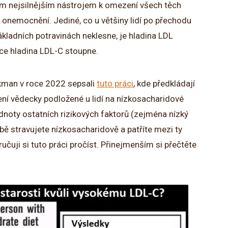
tím nejsilnějším nástrojem k omezení všech těch
h onemocnění. Jediné, co u většiny lidí po přechodu
kladních potravinách neklesne, je hladina LDL
nce hladina LDL-C stoupne.
kman v roce 2022 sepsali
tuto práci
, kde předkládají
není vědecky podložené u lidí na nízkosacharidové
odnoty ostatních rizikových faktorů (zejména nízký
ě stravujete nízkosacharidově a patříte mezi ty
učuji si tuto práci pročíst. Přinejmenším si přečtěte