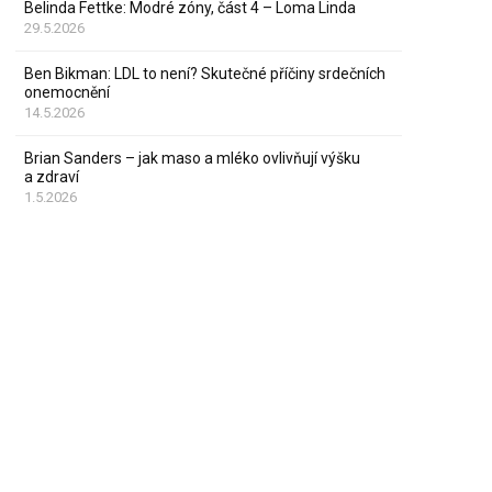
Belinda Fettke: Modré zóny, část 4 – Loma Linda
29.5.2026
Ben Bikman: LDL to není? Skutečné příčiny srdečních
onemocnění
14.5.2026
Brian Sanders – jak maso a mléko ovlivňují výšku
a zdraví
1.5.2026