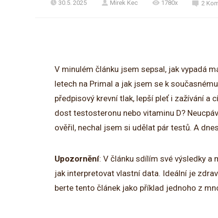
30.5. 2025
Mirek Kec
1780x
2 Kom
V minulém článku jsem sepsal, jak vypadá má 
letech na Primal a jak jsem se k současnému
předpisový krevní tlak, lepší pleť i zažívání 
dost testosteronu nebo vitaminu D? Neucpáva
ověřil, nechal jsem si udělat pár testů. A dn
Upozornění
: V článku sdílím své výsledky a 
jak interpretovat vlastní data. Ideální je zd
berte tento článek jako příklad jednoho z m