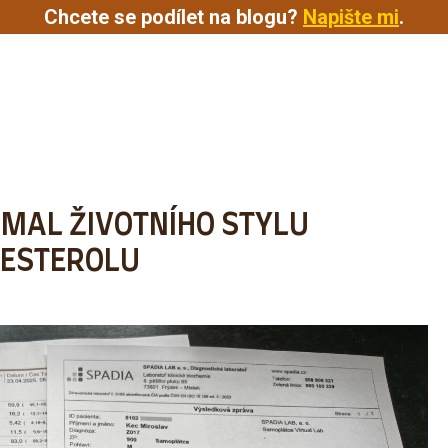
Chcete se podílet na blogu?
Napište mi
.
KOUČOVÁNÍ
21DENNÍ VÝZVA
O MNĚ
RIMAL ŽIVOTNÍHO STYLU
LESTEROLU