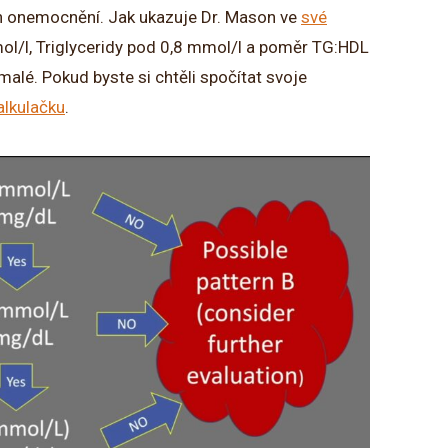
ch onemocnění. Jak ukazuje Dr. Mason ve
své
ol/l, Triglyceridy pod 0,8 mmol/l a poměr TG:HDL
malé. Pokud byste si chtěli spočítat svoje
alkulačku
.