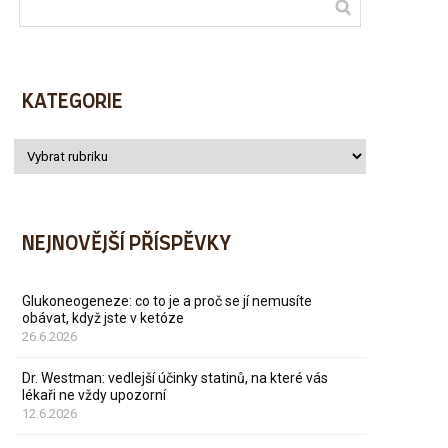
KATEGORIE
NEJNOVĚJŠÍ PŘÍSPĚVKY
Glukoneogeneze: co to je a proč se jí nemusíte
obávat, když jste v ketóze
26.6.2026
Dr. Westman: vedlejší účinky statinů, na které vás
lékaři ne vždy upozorní
12.6.2026