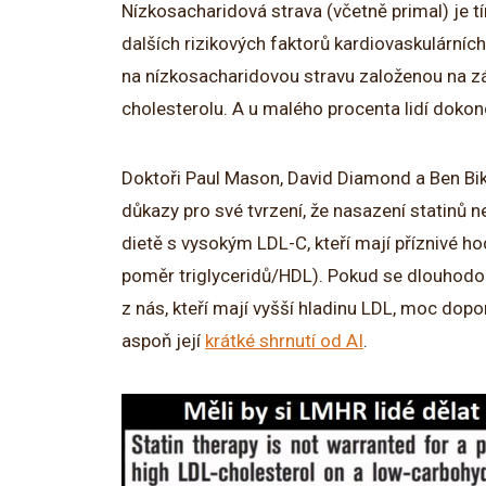
Nízkosacharidová strava (včetně primal) je 
dalších rizikových faktorů kardiovaskulárníc
na nízkosacharidovou stravu založenou na zá
cholesterolu. A u malého procenta lidí doko
Doktoři Paul Mason, David Diamond a Ben Bi
důkazy pro své tvrzení, že nasazení statinů 
dietě s vysokým LDL-C, kteří mají příznivé h
poměr triglyceridů/HDL). Pokud se dlouhodob
z nás, kteří mají vyšší hladinu LDL, moc dopor
aspoň její
krátké shrnutí od AI
.