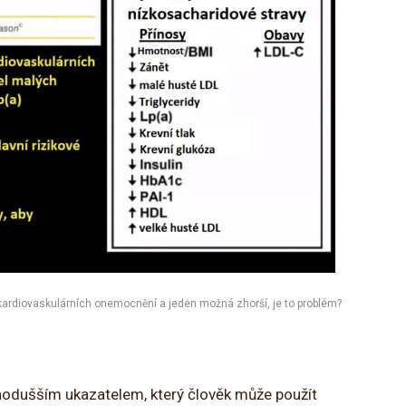
 kardiovaskulárních onemocnění a jeden možná zhorší, je to problém?
dnodušším ukazatelem, který člověk může použít