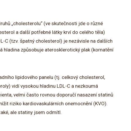
druhů „cholesterolu“ (ve skutečnosti jde o různé
sterol a další potřebné látky krví do celého těla)
-C (tzv. špatný cholesterol) je nezávisle na dalších
 hladina způsobuje aterosklerotický plak (kornatění
adního lipidového panelu (tj. celkový cholesterol,
ceroly) vidí vysokou hladinu LDL-C a nezkoumá
pacienta, velmi často rovnou doporučí nasazení statinů
snížit riziko kardiovaskulárních onemocnění (KVO).
aké, ale statiny jsem odmítl.