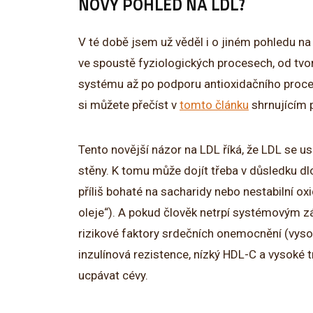
NOVÝ POHLED NA LDL?
V té době jsem už věděl i o jiném pohledu na L
ve spoustě fyziologických procesech, od tvo
systému až po podporu antioxidačního proces
si můžete přečíst v
tomto článku
shrnujícím p
Tento novější názor na LDL říká, že LDL se u
stěny. K tomu může dojít třeba v důsledku d
příliš bohaté na sacharidy nebo nestabilní o
oleje“). A pokud člověk netrpí systémovým z
rizikové faktory srdečních onemocnění (vysok
inzulínová rezistence, nízký HDL-C a vysoké 
ucpávat cévy.