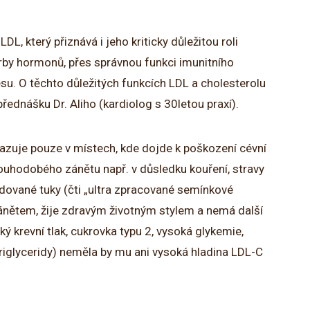
DL, který přiznává i jeho kriticky důležitou roli
rby hormonů, přes správnou funkci imunitního
u. O těchto důležitých funkcích LDL a cholesterolu
řednášku Dr. Aliho (kardiolog s 30letou praxí).
sazuje pouze v místech, kde dojde k poškození cévní
louhodobého zánětu např. v důsledku kouření, stravy
xidované tuky (čti „ultra zpracované semínkové
ánětem, žije zdravým životným stylem a nemá další
ý krevní tlak, cukrovka typu 2, vysoká glykemie,
triglyceridy) neměla by mu ani vysoká hladina LDL-C