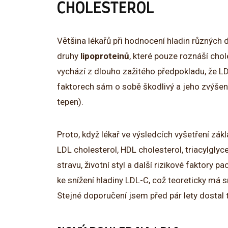
CHOLESTEROL
Většina lékařů při hodnocení hladin různých 
druhy
lipoproteinů
, které pouze roznáší chole
vychází z dlouho zažitého předpokladu, že LDL
faktorech sám o sobě škodlivý a jeho zvýšená
tepen).
Proto, když lékař ve výsledcích vyšetření zákl
LDL cholesterol, HDL cholesterol, triacylgly
stravu, životní styl a další rizikové faktory 
ke snížení hladiny LDL-C, což teoreticky má 
Stejné doporučení jsem před pár lety dostal t