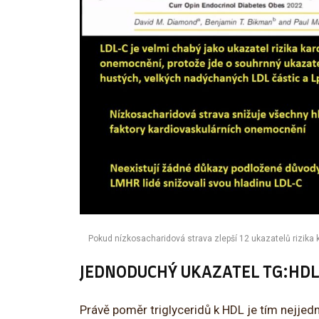
Pokud nízkosacharidová strava zlepší 12 ukazatelů rizika
JEDNODUCHÝ UKAZATEL TG:HDL
Právě poměr triglyceridů k HDL je tím nejje