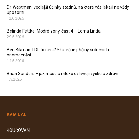
Dr. Westman: vedlejší účinky statinů, na které vás lékaři ne vždy
upozorní
12.6.2026
Belinda Fettke: Modré zóny, část 4 – Loma Linda
29.5.2026
Ben Bikman: LDL to není? Skutečné příčiny srdečních
onemocnění
14.5.2026
Brian Sanders – jak maso a mléko ovlivňují výšku a zdraví
1.5.2026
KAM DÁL
KOUČOVÁNÍ