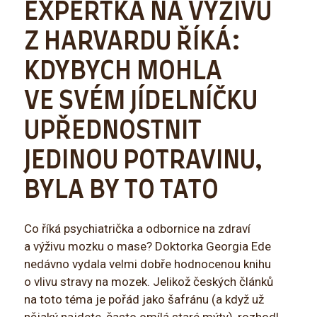
EXPERTKA NA VÝŽIVU
Z HARVARDU ŘÍKÁ:
KDYBYCH MOHLA
VE SVÉM JÍDELNÍČKU
UPŘEDNOSTNIT
JEDINOU POTRAVINU,
BYLA BY TO TATO
Co říká psychiatrička a odbornice na zdraví
a výživu mozku o mase? Doktorka Georgia Ede
nedávno vydala velmi dobře hodnocenou knihu
o vlivu stravy na mozek. Jelikož českých článků
na toto téma je pořád jako šafránu (a když už