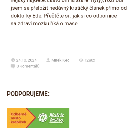
nějaký najdete, často omílá staré mýty), rozhodl
jsem se přeložit nedávný kratičký článek přímo od
doktorky Ede. Přečtěte si , jak si co odbornice
na zdraví mozku říká o mase.
24.10. 2024
Mirek Kec
1280x
0
Komentářů
PODPORUJEME: