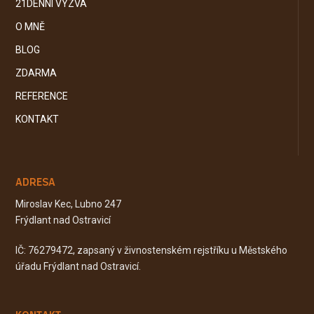
21DENNÍ VÝZVA
O MNĚ
BLOG
ZDARMA
REFERENCE
KONTAKT
ADRESA
Miroslav Kec, Lubno 247
Frýdlant nad Ostravicí
IČ: 76279472, zapsaný v živnostenském rejstříku u Městského
úřadu Frýdlant nad Ostravicí.