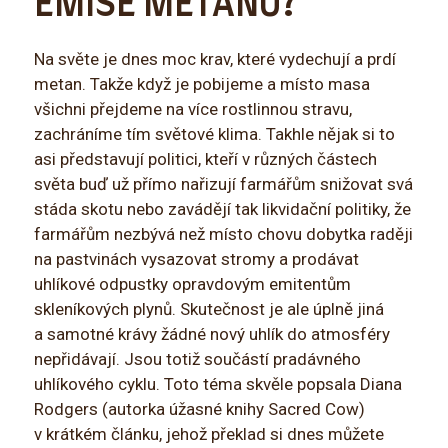
EMISE METANU?
Na světe je dnes moc krav, které vydechují a prdí
metan. Takže když je pobijeme a místo masa
všichni přejdeme na více rostlinnou stravu,
zachráníme tím světové klima. Takhle nějak si to
asi představují politici, kteří v různých částech
světa buď už přímo nařizují farmářům snižovat svá
stáda skotu nebo zavádějí tak likvidační politiky, že
farmářům nezbývá než místo chovu dobytka raději
na pastvinách vysazovat stromy a prodávat
uhlíkové odpustky opravdovým emitentům
skleníkových plynů. Skutečnost je ale úplně jiná
a samotné krávy žádné nový uhlík do atmosféry
nepřidávají. Jsou totiž součástí pradávného
uhlíkového cyklu. Toto téma skvěle popsala Diana
Rodgers (autorka úžasné knihy Sacred Cow)
v krátkém článku, jehož překlad si dnes můžete