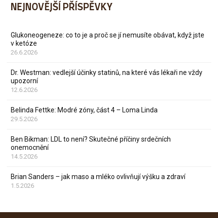
NEJNOVĚJŠÍ PŘÍSPĚVKY
Glukoneogeneze: co to je a proč se jí nemusíte obávat, když jste
v ketóze
26.6.2026
Dr. Westman: vedlejší účinky statinů, na které vás lékaři ne vždy
upozorní
12.6.2026
Belinda Fettke: Modré zóny, část 4 – Loma Linda
29.5.2026
Ben Bikman: LDL to není? Skutečné příčiny srdečních
onemocnění
14.5.2026
Brian Sanders – jak maso a mléko ovlivňují výšku a zdraví
1.5.2026