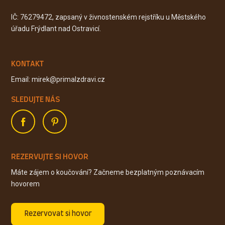
IČ: 76279472, zapsaný v živnostenském rejstříku u Městského
úřadu Frýdlant nad Ostravicí.
KONTAKT
Email: mirek@primalzdravi.cz
SLEDUJTE NÁS
REZERVUJTE SI HOVOR
Máte zájem o koučování? Začneme bezplatným poznávacím
hovorem
Rezervovat si hovor