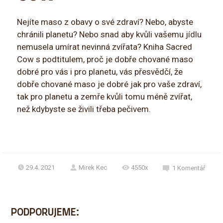
Nejíte maso z obavy o své zdraví? Nebo, abyste
chránili planetu? Nebo snad aby kvůli vašemu jídlu
nemusela umírat nevinná zvířata? Kniha Sacred
Cow s podtitulem, proč je dobře chované maso
dobré pro vás i pro planetu, vás přesvědčí, že
dobře chované maso je dobré jak pro vaše zdraví,
tak pro planetu a zemře kvůli tomu méně zvířat,
než kdybyste se živili třeba pečivem.
29.4. 2021
Mirek Kec
4550x
1
Komentář
PODPORUJEME: