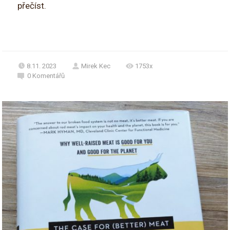
přečíst.
8.11. 2023
Mirek Kec
1753x
0
Komentářů