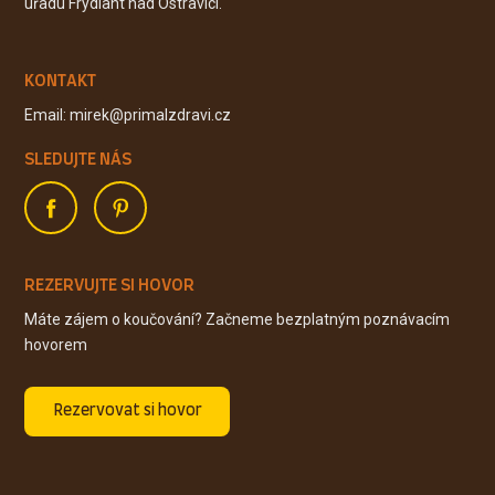
úřadu Frýdlant nad Ostravicí.
KONTAKT
Email: mirek@primalzdravi.cz
SLEDUJTE NÁS
REZERVUJTE SI HOVOR
Máte zájem o koučování? Začneme bezplatným poznávacím
hovorem
Rezervovat si hovor