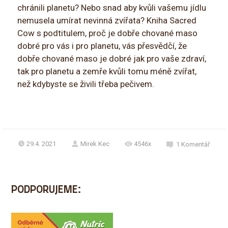
chránili planetu? Nebo snad aby kvůli vašemu jídlu
nemusela umírat nevinná zvířata? Kniha Sacred
Cow s podtitulem, proč je dobře chované maso
dobré pro vás i pro planetu, vás přesvědčí, že
dobře chované maso je dobré jak pro vaše zdraví,
tak pro planetu a zemře kvůli tomu méně zvířat,
než kdybyste se živili třeba pečivem.
29.4. 2021
Mirek Kec
4546x
1
Komentář
PODPORUJEME: