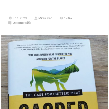
8.11. 2023
Mirek Kec
1746x
0
Komentářů