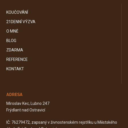
KOUČOVÁNÍ
21DENNÍ VÝZVA
O MNĚ
BLOG
ZDARMA
REFERENCE
KONTAKT
ADRESA
Miroslav Kec, Lubno 247
Frýdlant nad Ostravicí
IČ: 76279472, zapsaný v živnostenském rejstříku u Městského