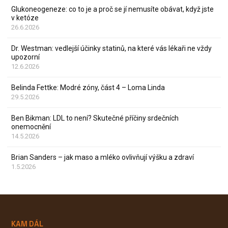
Glukoneogeneze: co to je a proč se jí nemusíte obávat, když jste
v ketóze
26.6.2026
Dr. Westman: vedlejší účinky statinů, na které vás lékaři ne vždy
upozorní
12.6.2026
Belinda Fettke: Modré zóny, část 4 – Loma Linda
29.5.2026
Ben Bikman: LDL to není? Skutečné příčiny srdečních
onemocnění
14.5.2026
Brian Sanders – jak maso a mléko ovlivňují výšku a zdraví
1.5.2026
KAM DÁL