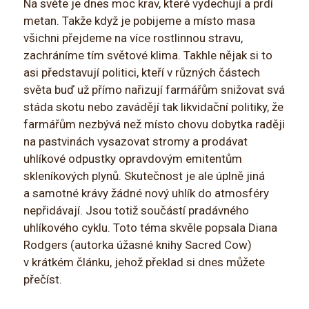
Na světe je dnes moc krav, které vydechují a prdí
metan. Takže když je pobijeme a místo masa
všichni přejdeme na více rostlinnou stravu,
zachráníme tím světové klima. Takhle nějak si to
asi představují politici, kteří v různých částech
světa buď už přímo nařizují farmářům snižovat svá
stáda skotu nebo zavádějí tak likvidační politiky, že
farmářům nezbývá než místo chovu dobytka raději
na pastvinách vysazovat stromy a prodávat
uhlíkové odpustky opravdovým emitentům
skleníkových plynů. Skutečnost je ale úplně jiná
a samotné krávy žádné nový uhlík do atmosféry
nepřidávají. Jsou totiž součástí pradávného
uhlíkového cyklu. Toto téma skvěle popsala Diana
Rodgers (autorka úžasné knihy Sacred Cow)
v krátkém článku, jehož překlad si dnes můžete
přečíst.