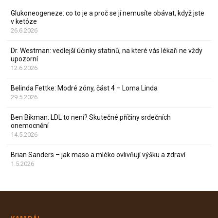
Glukoneogeneze: co to je a proč se jí nemusíte obávat, když jste
v ketóze
26.6.2026
Dr. Westman: vedlejší účinky statinů, na které vás lékaři ne vždy
upozorní
12.6.2026
Belinda Fettke: Modré zóny, část 4 – Loma Linda
29.5.2026
Ben Bikman: LDL to není? Skutečné příčiny srdečních
onemocnění
14.5.2026
Brian Sanders – jak maso a mléko ovlivňují výšku a zdraví
1.5.2026