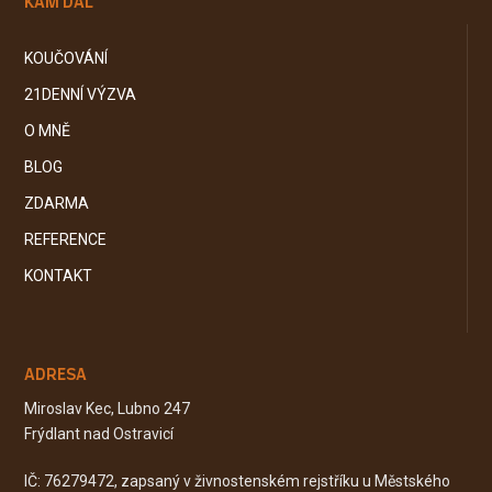
KAM DÁL
KOUČOVÁNÍ
21DENNÍ VÝZVA
O MNĚ
BLOG
ZDARMA
REFERENCE
KONTAKT
ADRESA
Miroslav Kec, Lubno 247
Frýdlant nad Ostravicí
IČ: 76279472, zapsaný v živnostenském rejstříku u Městského