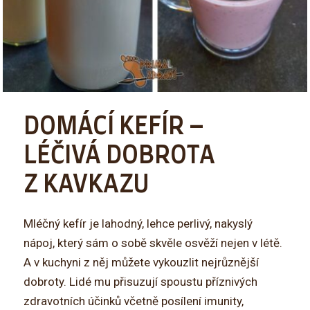
DOMÁCÍ KEFÍR –
LÉČIVÁ DOBROTA
Z KAVKAZU
Mléčný kefír je lahodný, lehce perlivý, nakyslý
nápoj, který sám o sobě skvěle osvěží nejen v létě.
A v kuchyni z něj můžete vykouzlit nejrůznější
dobroty. Lidé mu přisuzují spoustu příznivých
zdravotních účinků včetně posílení imunity,