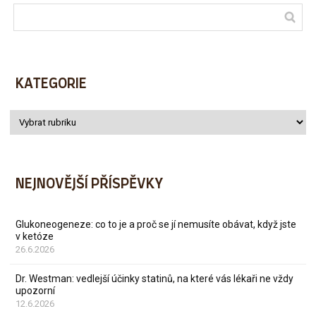
KATEGORIE
NEJNOVĚJŠÍ PŘÍSPĚVKY
Glukoneogeneze: co to je a proč se jí nemusíte obávat, když jste
v ketóze
26.6.2026
Dr. Westman: vedlejší účinky statinů, na které vás lékaři ne vždy
upozorní
12.6.2026