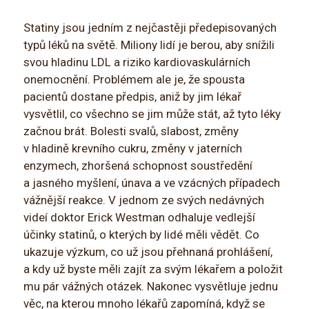
Statiny jsou jedním z nejčastěji předepisovaných
typů léků na světě. Miliony lidí je berou, aby snížili
svou hladinu LDL a riziko kardiovaskulárních
onemocnění. Problémem ale je, že spousta
pacientů dostane předpis, aniž by jim lékař
vysvětlil, co všechno se jim může stát, až tyto léky
začnou brát. Bolesti svalů, slabost, změny
v hladině krevního cukru, změny v jaterních
enzymech, zhoršená schopnost soustředění
a jasného myšlení, únava a ve vzácných případech
vážnější reakce. V jednom ze svých nedávných
videí doktor Erick Westman odhaluje vedlejší
účinky statinů, o kterých by lidé měli vědět. Co
ukazuje výzkum, co už jsou přehnaná prohlášení,
a kdy už byste měli zajít za svým lékařem a položit
mu pár vážných otázek. Nakonec vysvětluje jednu
věc, na kterou mnoho lékařů zapomíná, když se