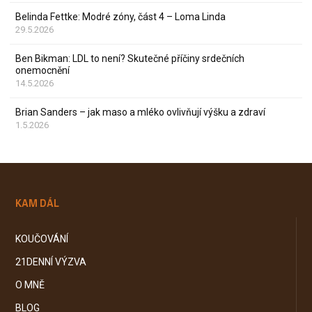
Belinda Fettke: Modré zóny, část 4 – Loma Linda
29.5.2026
Ben Bikman: LDL to není? Skutečné příčiny srdečních
onemocnění
14.5.2026
Brian Sanders – jak maso a mléko ovlivňují výšku a zdraví
1.5.2026
KAM DÁL
KOUČOVÁNÍ
21DENNÍ VÝZVA
O MNĚ
BLOG