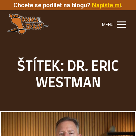
Chcete se podílet na blogu?
Napište mi
.
MENU
ŠTÍTEK: DR. ERIC
WESTMAN