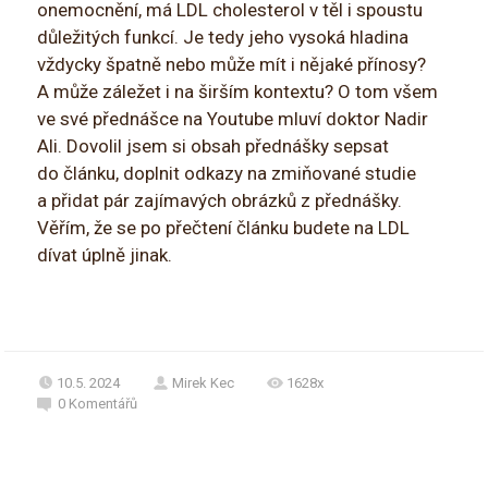
onemocnění, má LDL cholesterol v těl i spoustu
důležitých funkcí. Je tedy jeho vysoká hladina
vždycky špatně nebo může mít i nějaké přínosy?
A může záležet i na širším kontextu? O tom všem
ve své přednášce na Youtube mluví doktor Nadir
Ali. Dovolil jsem si obsah přednášky sepsat
do článku, doplnit odkazy na zmiňované studie
a přidat pár zajímavých obrázků z přednášky.
Věřím, že se po přečtení článku budete na LDL
dívat úplně jinak.
10.5. 2024
Mirek Kec
1628x
0
Komentářů