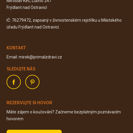
Miroslav Kec, Lubno 247
Frýdlant nad Ostravicí
IČ: 76279472, zapsaný v živnostenském rejstříku u Městského
úřadu Frýdlant nad Ostravicí.
KONTAKT
Email: mirek@primalzdravi.cz
SLEDUJTE NÁS
REZERVUJTE SI HOVOR
Máte zájem o koučování? Začneme bezplatným poznávacím
hovorem