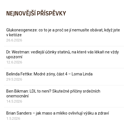
NEJNOVĚJŠÍ PŘÍSPĚVKY
Glukoneogeneze: co to je a proč se jí nemusíte obávat, když jste
v ketóze
26.6.2026
Dr. Westman: vedlejší účinky statinů, na které vás lékaři ne vždy
upozorní
12.6.2026
Belinda Fettke: Modré zóny, část 4 – Loma Linda
29.5.2026
Ben Bikman: LDL to není? Skutečné příčiny srdečních
onemocnění
14.5.2026
Brian Sanders – jak maso a mléko ovlivňují výšku a zdraví
1.5.2026