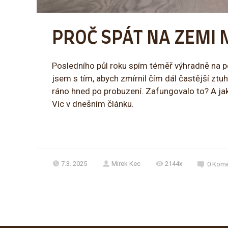
PROČ SPÁT NA ZEMI 
Posledního půl roku spím téměř výhradně na po
jsem s tím, abych zmírnil čím dál častější ztu
ráno hned po probuzení. Zafungovalo to? A ja
Víc v dnešním článku.
7.3. 2025
Mirek Kec
2144x
0
Kome