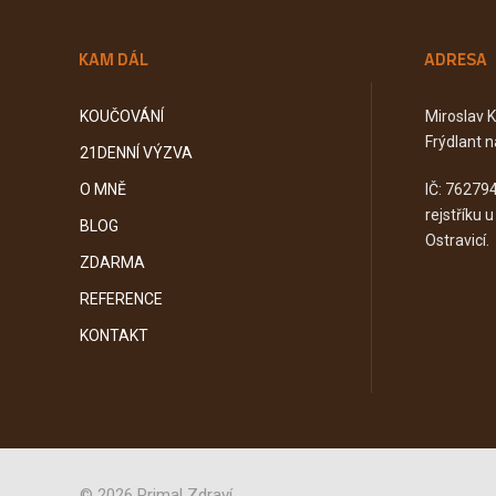
KAM DÁL
ADRESA
KOUČOVÁNÍ
Miroslav 
Frýdlant n
21DENNÍ VÝZVA
O MNĚ
IČ: 76279
rejstříku 
BLOG
Ostravicí.
ZDARMA
REFERENCE
KONTAKT
© 2026 Primal Zdraví