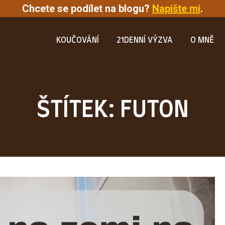
Chcete se podílet na blogu?
Napište mi
.
KOUČOVÁNÍ
21DENNÍ VÝZVA
O MNĚ
ŠTÍTEK: FUTON