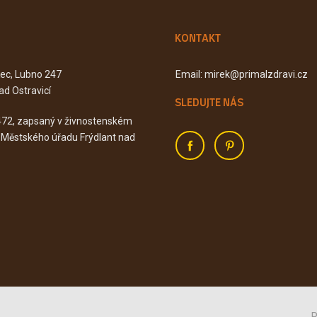
KONTAKT
Kec, Lubno 247
Email: mirek@primalzdravi.cz
ad Ostravicí
SLEDUJTE NÁS
472, zapsaný v živnostenském
u Městského úřadu Frýdlant nad
P