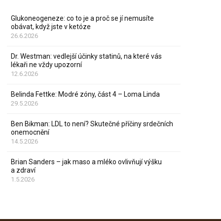
Glukoneogeneze: co to je a proč se jí nemusíte
obávat, když jste v ketóze
26.6.2026
Dr. Westman: vedlejší účinky statinů, na které vás
lékaři ne vždy upozorní
12.6.2026
Belinda Fettke: Modré zóny, část 4 – Loma Linda
29.5.2026
Ben Bikman: LDL to není? Skutečné příčiny srdečních
onemocnění
14.5.2026
Brian Sanders – jak maso a mléko ovlivňují výšku
a zdraví
1.5.2026