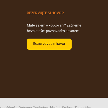
REZERVUJTE SI HOVOR
Máte zájem o koučování? Začneme
bezplatným poznávacím hovorem
Rezervovat si hovor
rohlášení a Ochrana Osobních Údajů
Smluvní Podmínky