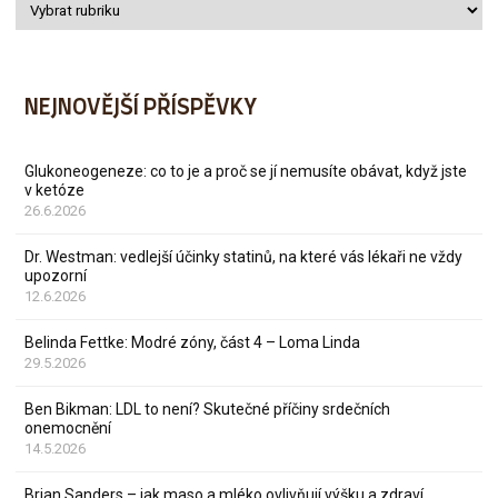
NEJNOVĚJŠÍ PŘÍSPĚVKY
Glukoneogeneze: co to je a proč se jí nemusíte obávat, když jste
v ketóze
26.6.2026
Dr. Westman: vedlejší účinky statinů, na které vás lékaři ne vždy
upozorní
12.6.2026
Belinda Fettke: Modré zóny, část 4 – Loma Linda
29.5.2026
Ben Bikman: LDL to není? Skutečné příčiny srdečních
onemocnění
14.5.2026
Brian Sanders – jak maso a mléko ovlivňují výšku a zdraví