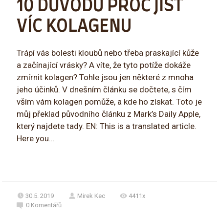
10 DŮVODŮ PROČ JÍST
VÍC KOLAGENU
Trápí vás bolesti kloubů nebo třeba praskající kůže
a začínající vrásky? A víte, že tyto potíže dokáže
zmírnit kolagen? Tohle jsou jen některé z mnoha
jeho účinků. V dnešním článku se dočtete, s čím
vším vám kolagen pomůže, a kde ho získat. Toto je
můj překlad původního článku z Mark’s Daily Apple,
který najdete tady. EN: This is a translated article.
Here you...
30.5. 2019
Mirek Kec
4411x
0
Komentářů