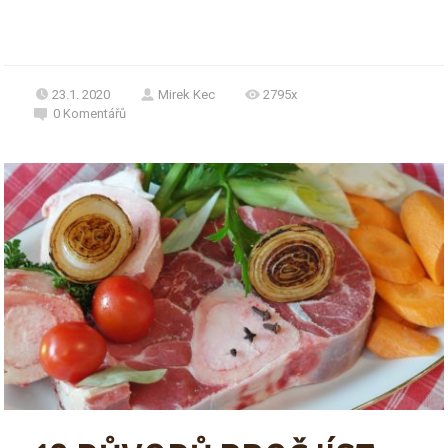
23.1. 2020
Mirek Kec
2795x
0
Komentářů