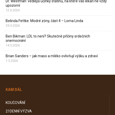
Dr. Westman: vedlejší účinky statinů, na které vás lékaři ne vždy
upozorní
12.6.2026
Belinda Fettke: Modré zóny, část 4 – Loma Linda
29.5.2026
Ben Bikman: LDL to není? Skutečné příčiny srdečních
onemocnění
14.5.2026
Brian Sanders – jak maso a mléko ovlivňují výšku a zdraví
1.5.2026
KAM DÁL
KOUČOVÁNÍ
21DENNÍ VÝZVA