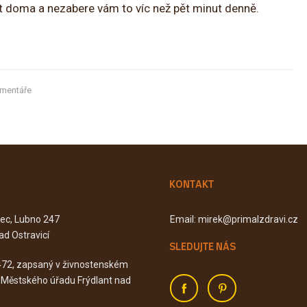
it doma a nezabere vám to víc než pět minut denně.
mentáře
KONTAKT
Kec, Lubno 247
Email: mirek@primalzdravi.cz
ad Ostravicí
SLEDUJTE NÁS
472, zapsaný v živnostenském
u Městského úřadu Frýdlant nad