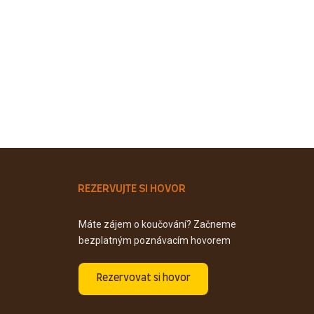
REZERVUJTE SI HOVOR
Máte zájem o koučování? Začneme
bezplatným poznávacím hovorem
Rezervovat si hovor