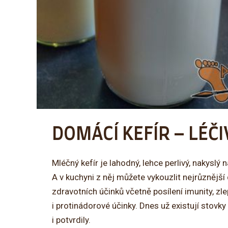
DOMÁCÍ KEFÍR – LÉČ
Mléčný kefír je lahodný, lehce perlivý, nakyslý 
A v kuchyni z něj můžete vykouzlit nejrůznější
zdravotních účinků včetně posílení imunity, z
i protinádorové účinky. Dnes už existují stovky
i potvrdily.