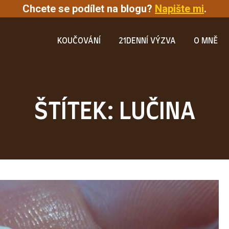
Chcete se podílet na blogu?
Napište mi
.
KOUČOVÁNÍ
21DENNÍ VÝZVA
O MNĚ
ŠTÍTEK: LUČINA