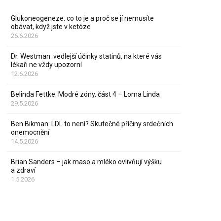
Glukoneogeneze: co to je a proč se jí nemusíte
obávat, když jste v ketóze
26.6.2026
Dr. Westman: vedlejší účinky statinů, na které vás
lékaři ne vždy upozorní
12.6.2026
Belinda Fettke: Modré zóny, část 4 – Loma Linda
29.5.2026
Ben Bikman: LDL to není? Skutečné příčiny srdečních
onemocnění
14.5.2026
Brian Sanders – jak maso a mléko ovlivňují výšku
a zdraví
1.5.2026