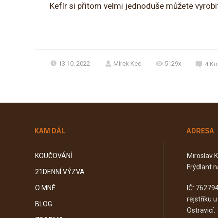
Kefír si přitom velmi jednoduše můžete vyrob
13.10. 2022
Mirek Kec
5129x
4
Ko
KAM DÁL
ADRESA
KOUČOVÁNÍ
Miroslav 
Frýdlant n
21DENNÍ VÝZVA
O MNĚ
IČ: 76279
rejstříku 
BLOG
Ostravicí.