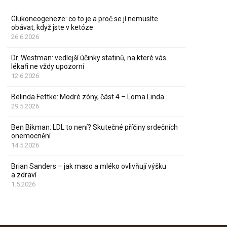
Glukoneogeneze: co to je a proč se jí nemusíte
obávat, když jste v ketóze
26.6.2026
Dr. Westman: vedlejší účinky statinů, na které vás
lékaři ne vždy upozorní
12.6.2026
Belinda Fettke: Modré zóny, část 4 – Loma Linda
29.5.2026
Ben Bikman: LDL to není? Skutečné příčiny srdečních
onemocnění
14.5.2026
Brian Sanders – jak maso a mléko ovlivňují výšku
a zdraví
1.5.2026