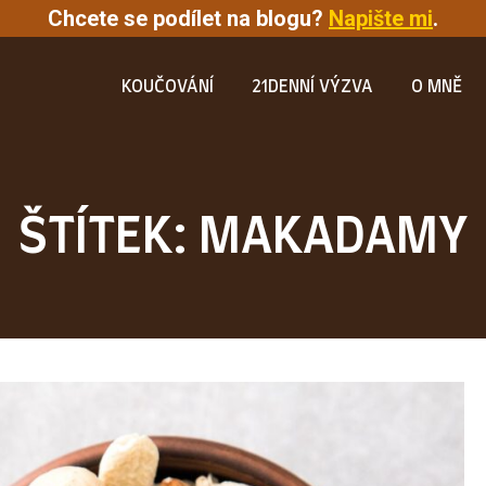
Chcete se podílet na blogu?
Napište mi
.
KOUČOVÁNÍ
21DENNÍ VÝZVA
O MNĚ
ŠTÍTEK: MAKADAMY