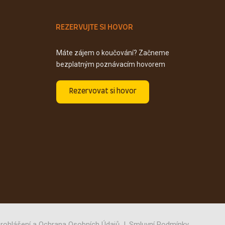
REZERVUJTE SI HOVOR
Máte zájem o koučování? Začneme
bezplatným poznávacím hovorem
Rezervovat si hovor
rohlášení a Ochrana Osobních Údajů
Smluvní Podmínky