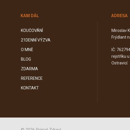
KAM DÁL
ADRESA
KOUČOVÁNÍ
Miroslav 
Frýdlant n
21DENNÍ VÝZVA
O MNĚ
IČ: 76279
rejstříku 
BLOG
Ostravicí.
ZDARMA
REFERENCE
KONTAKT
© 2026 Primal Zdraví