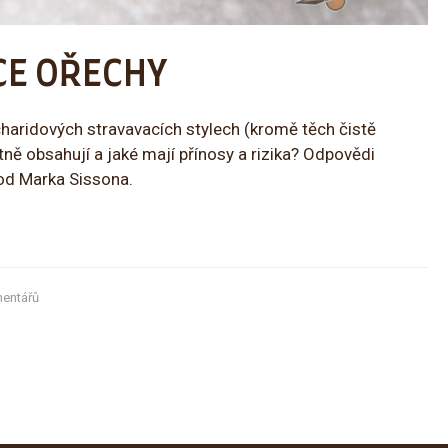
CE OŘECHY
haridových stravavacích stylech (kromě těch čistě
tně obsahují a jaké mají přínosy a rizika? Odpovědi
od Marka Sissona.
entářů