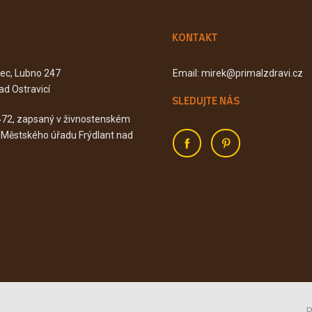
KONTAKT
Kec, Lubno 247
Email: mirek@primalzdravi.cz
ad Ostravicí
SLEDUJTE NÁS
472, zapsaný v živnostenském
u Městského úřadu Frýdlant nad
P