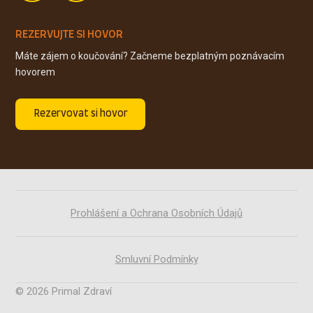
REZERVUJTE SI HOVOR
Máte zájem o koučování? Začneme bezplatným poznávacím
hovorem
Rezervovat si hovor
Prohlášení a Ochrana Osobních Údajů
Smluvní Podmínky
© 2026 Primal Zdraví