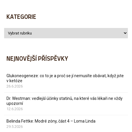
KATEGORIE
NEJNOVĚJŠÍ PŘÍSPĚVKY
Glukoneogeneze: co to je a proč se jí nemusíte obávat, když jste
v ketóze
26.6.2026
Dr. Westman: vedlejší účinky statinů, na které vás lékaři ne vždy
upozorní
12.6.2026
Belinda Fettke: Modré zóny, část 4 – Loma Linda
29.5.2026