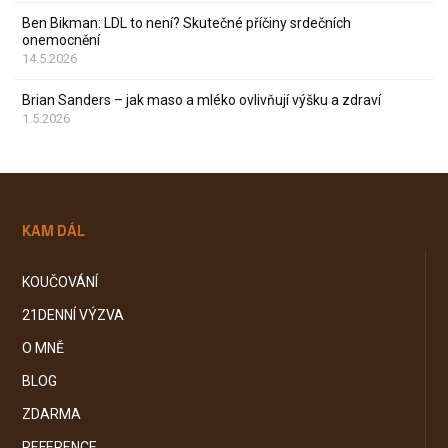
Ben Bikman: LDL to není? Skutečné příčiny srdečních
onemocnění
14.5.2026
Brian Sanders – jak maso a mléko ovlivňují výšku a zdraví
1.5.2026
KAM DÁL
KOUČOVÁNÍ
21DENNÍ VÝZVA
O MNĚ
BLOG
ZDARMA
REFERENCE