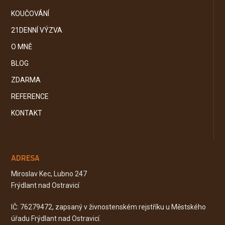
KOUČOVÁNÍ
21DENNÍ VÝZVA
O MNĚ
BLOG
ZDARMA
REFERENCE
KONTAKT
ADRESA
Miroslav Kec, Lubno 247
Frýdlant nad Ostravicí
IČ: 76279472, zapsaný v živnostenském rejstříku u Městského
úřadu Frýdlant nad Ostravicí.