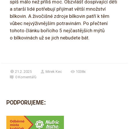
spíš málo než příliš moc. Obzvlášť dospívající děti
a starší lidé potřebují přijímat větší množství
bílkovin. A živočišné zdroje bílkovin patří k těm
vůbec nejvýživnějším potravinám. Po přečtení
tohoto článku bořícího 5 nejčastějších mýtů
o bílkovinách už se jich nebudete bát.
21.2. 2025
Mirek Kec
1038x
0
Komentářů
PODPORUJEME: