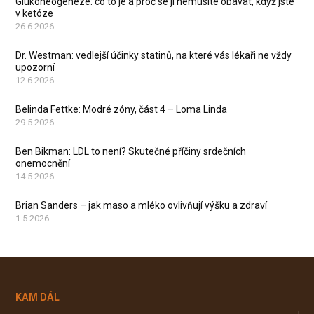
Glukoneogeneze: co to je a proč se jí nemusíte obávat, když jste
v ketóze
26.6.2026
Dr. Westman: vedlejší účinky statinů, na které vás lékaři ne vždy
upozorní
12.6.2026
Belinda Fettke: Modré zóny, část 4 – Loma Linda
29.5.2026
Ben Bikman: LDL to není? Skutečné příčiny srdečních
onemocnění
14.5.2026
Brian Sanders – jak maso a mléko ovlivňují výšku a zdraví
1.5.2026
KAM DÁL