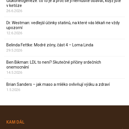
Glukoneogeneze: co to je a proč se jí nemusíte obávat, když jste
v ketóze
26.6.2026
Dr. Westman: vedlejší účinky statinů, na které vás lékaři ne vždy
upozorní
12.6.2026
Belinda Fettke: Modré zóny, část 4 – Loma Linda
29.5.2026
Ben Bikman: LDL to není? Skutečné příčiny srdečních
onemocnění
14.5.2026
Brian Sanders – jak maso a mléko ovlivňují výšku a zdraví
1.5.2026
KAM DÁL