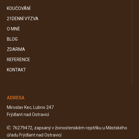
KOUČOVÁNÍ
21DENNÍ VÝZVA
O MNĚ
BLOG
ZDARMA
REFERENCE
KONTAKT
ADRESA
Miroslav Kec, Lubno 247
Frýdlant nad Ostravicí
IČ: 76279472, zapsaný v živnostenském rejstříku u Městského
úřadu Frýdlant nad Ostravicí.