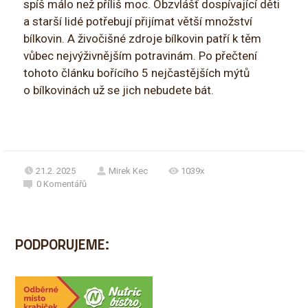
spíš málo než příliš moc. Obzvlášť dospívající děti
a starší lidé potřebují přijímat větší množství
bílkovin. A živočišné zdroje bílkovin patří k těm
vůbec nejvýživnějším potravinám. Po přečtení
tohoto článku bořícího 5 nejčastějších mýtů
o bílkovinách už se jich nebudete bát.
21.2. 2025
Mirek Kec
1039x
0
Komentářů
PODPORUJEME: