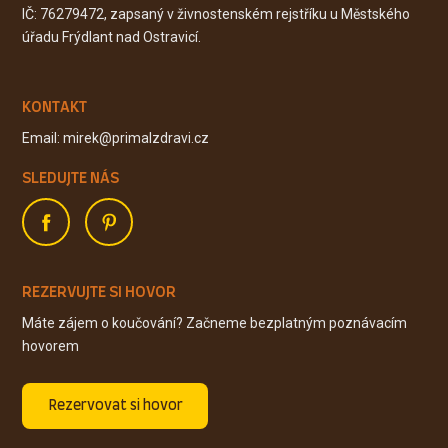
IČ: 76279472, zapsaný v živnostenském rejstříku u Městského
úřadu Frýdlant nad Ostravicí.
KONTAKT
Email: mirek@primalzdravi.cz
SLEDUJTE NÁS
REZERVUJTE SI HOVOR
Máte zájem o koučování? Začneme bezplatným poznávacím
hovorem
Rezervovat si hovor