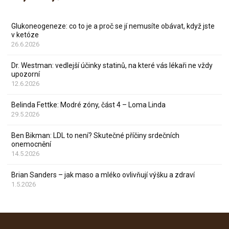
Glukoneogeneze: co to je a proč se jí nemusíte obávat, když jste
v ketóze
26.6.2026
Dr. Westman: vedlejší účinky statinů, na které vás lékaři ne vždy
upozorní
12.6.2026
Belinda Fettke: Modré zóny, část 4 – Loma Linda
29.5.2026
Ben Bikman: LDL to není? Skutečné příčiny srdečních
onemocnění
14.5.2026
Brian Sanders – jak maso a mléko ovlivňují výšku a zdraví
1.5.2026