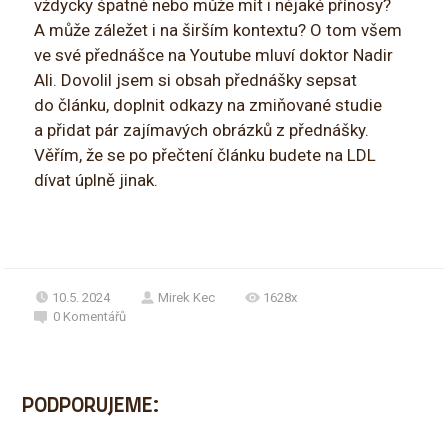
vždycky špatně nebo může mít i nějaké přínosy?
A může záležet i na širším kontextu? O tom všem
ve své přednášce na Youtube mluví doktor Nadir
Ali. Dovolil jsem si obsah přednášky sepsat
do článku, doplnit odkazy na zmiňované studie
a přidat pár zajímavých obrázků z přednášky.
Věřím, že se po přečtení článku budete na LDL
dívat úplně jinak.
10.5. 2024
Mirek Kec
1628x
0
Komentářů
PODPORUJEME: