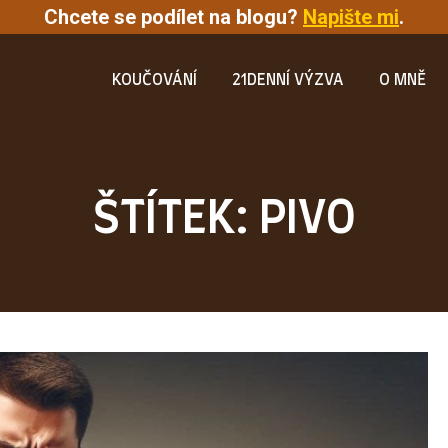
Chcete se podílet na blogu?
Napište mi
.
KOUČOVÁNÍ
21DENNÍ VÝZVA
O MNĚ
ŠTÍTEK: PIVO