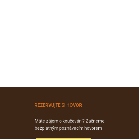
REZERVUJTE SI HOVOR
Máte zájem o koučování? Začneme
bezplatným poznávacím hovorem