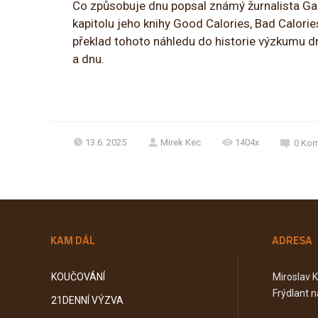
Co způsobuje dnu popsal známý žurnalista Gar
kapitolu jeho knihy Good Calories, Bad Calori
překlad tohoto náhledu do historie výzkumu 
a dnu.
13.6. 2025
Mirek Kec
1404x
0
Kom
KAM DÁL
ADRESA
KOUČOVÁNÍ
Miroslav 
Frýdlant n
21DENNÍ VÝZVA