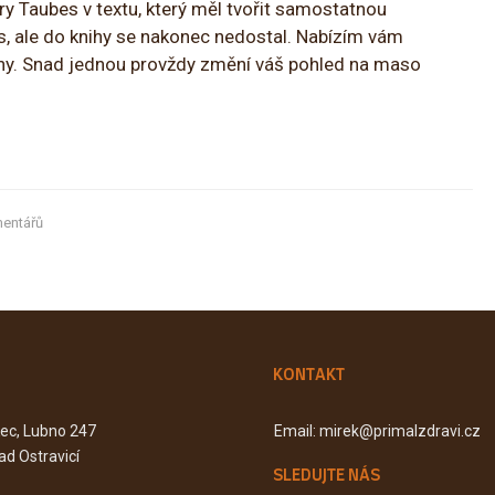
y Taubes v textu, který měl tvořit samostatnou
es, ale do knihy se nakonec nedostal. Nabízím vám
dny. Snad jednou provždy změní váš pohled na maso
entářů
KONTAKT
Kec, Lubno 247
Email: mirek@primalzdravi.cz
ad Ostravicí
SLEDUJTE NÁS