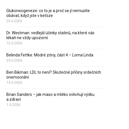
Glukoneogeneze: co to je a proč se jí nemusíte
obávat, když jste v ketóze
26.6.2026
Dr. Westman: vedlejší účinky statinů, na které vás
lékaři ne vždy upozorní
12.6.2026
Belinda Fettke: Modré zóny, část 4 – Loma Linda
29.5.2026
Ben Bikman: LDL to není? Skutečné příčiny srdečních
onemocnění
14.5.2026
Brian Sanders – jak maso a mléko ovlivňují výšku
a zdraví
1.5.2026