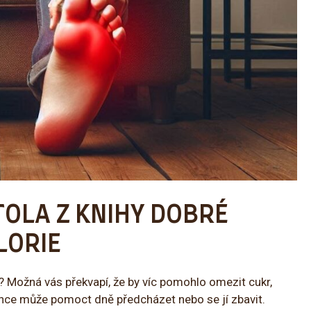
ITOLA Z KNIHY DOBRÉ
LORIE
 Možná vás překvapí, že by víc pomohlo omezit cukr,
konce může pomoct dně předcházet nebo se jí zbavit.