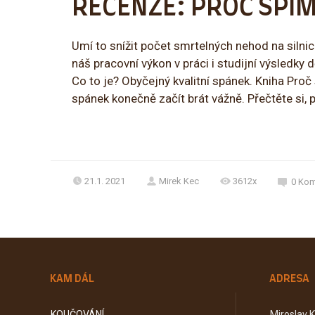
RECENZE: PROČ SPÍ
Umí to snížit počet smrtelných nehod na silni
náš pracovní výkon v práci i studijní výsledky
Co to je? Obyčejný kvalitní spánek. Kniha Pro
spánek konečně začít brát vážně. Přečtěte si,
21.1. 2021
Mirek Kec
3612x
0
Kom
KAM DÁL
ADRESA
KOUČOVÁNÍ
Miroslav 