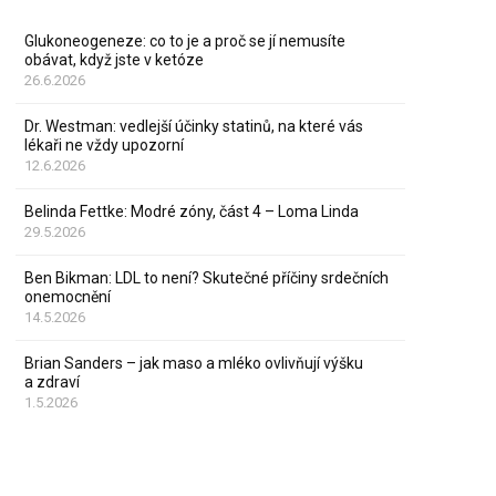
Glukoneogeneze: co to je a proč se jí nemusíte
obávat, když jste v ketóze
26.6.2026
Dr. Westman: vedlejší účinky statinů, na které vás
lékaři ne vždy upozorní
12.6.2026
Belinda Fettke: Modré zóny, část 4 – Loma Linda
29.5.2026
Ben Bikman: LDL to není? Skutečné příčiny srdečních
onemocnění
14.5.2026
Brian Sanders – jak maso a mléko ovlivňují výšku
a zdraví
1.5.2026