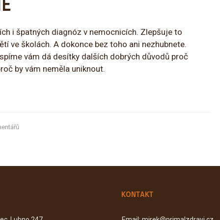
ME
cích i špatných diagnóz v nemocnicích. Zlepšuje to
 dětí ve školách. A dokonce bez toho ani nezhubnete.
č spíme vám dá desítky dalších dobrých důvodů proč
 proč by vám neměla uniknout.
entářů
KONTAKT
Kec, Lubno 247
Email: mirek@primalzdravi.cz