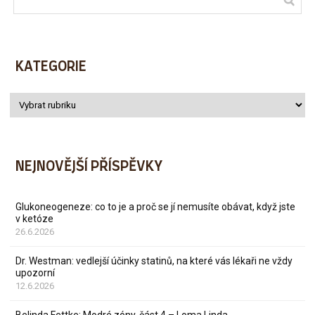
KATEGORIE
NEJNOVĚJŠÍ PŘÍSPĚVKY
Glukoneogeneze: co to je a proč se jí nemusíte obávat, když jste
v ketóze
26.6.2026
Dr. Westman: vedlejší účinky statinů, na které vás lékaři ne vždy
upozorní
12.6.2026