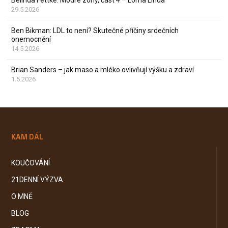
Belinda Fettke: Modré zóny, část 4 – Loma Linda
29.5.2026
Ben Bikman: LDL to není? Skutečné příčiny srdečních
onemocnění
14.5.2026
Brian Sanders – jak maso a mléko ovlivňují výšku a zdraví
1.5.2026
KAM DÁL
KOUČOVÁNÍ
21DENNÍ VÝZVA
O MNĚ
BLOG