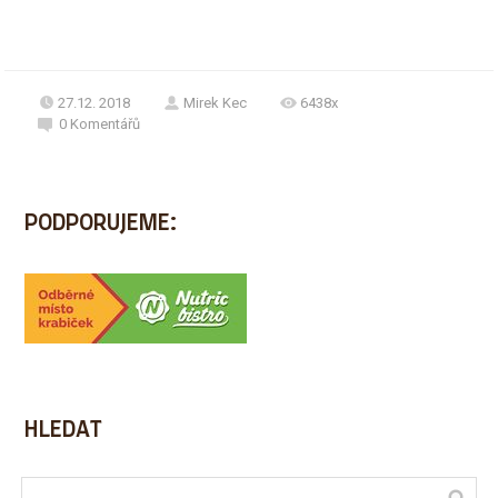
27.12. 2018
Mirek Kec
6438x
0
Komentářů
PODPORUJEME:
HLEDAT