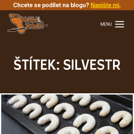
Chcete se podílet na blogu?
Napište mi
.
MENU
ŠTÍTEK: SILVESTR