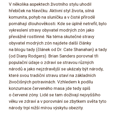
V několika aspektech životního stylu uhodil
hřebíček na hlavičku. Aktivní styl života, silná
komunita, pohyb na sluníčku a v čisté přírodě
pomáhají dlouhověkosti. Kde se úplně netrefil, bylo
vykreslení stravy obyvatel modrých zón jako
převážně rostlinné. Na téma skutečné stravy
obyvatel modrých zón najdete další články
na blogu tady (článek od Dr. Cate Shanahan) a tady
(od Diany Rodgers). Brian Sanders porovnal tři
populační údaje o zdraví se stravou různých
národů a jako nejzdravější se ukázaly být národy,
které svou tradiční stravu staví na základních
živočišných potravinách. Vzhledem k podílu
konzumace červeného masa jde tedy spíš
o červené zóny. Lidé se tam dožívají nejvyššího
věku ve zdraví a v porovnání se zbytkem světa tyto
národy trpí nižší mírou výskytu obezity.