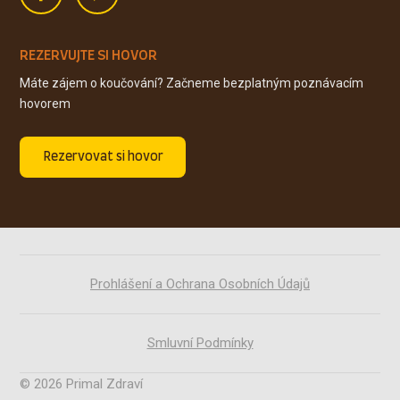
REZERVUJTE SI HOVOR
Máte zájem o koučování? Začneme bezplatným poznávacím
hovorem
Rezervovat si hovor
Prohlášení a Ochrana Osobních Údajů
Smluvní Podmínky
© 2026 Primal Zdraví