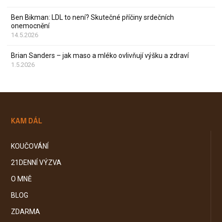
Ben Bikman: LDL to není? Skutečné příčiny srdečních
onemocnění
14.5.2026
Brian Sanders – jak maso a mléko ovlivňují výšku a zdraví
1.5.2026
KAM DÁL
KOUČOVÁNÍ
21DENNÍ VÝZVA
O MNĚ
BLOG
ZDARMA