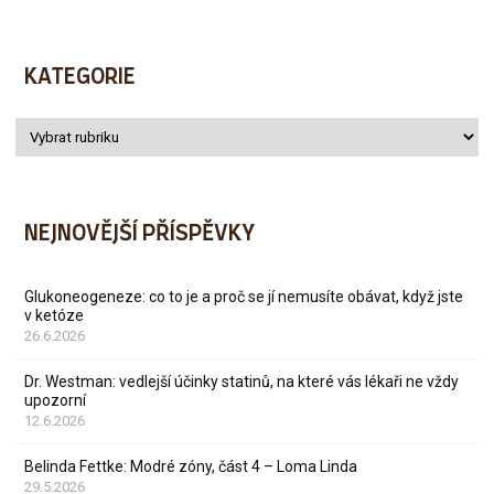
KATEGORIE
NEJNOVĚJŠÍ PŘÍSPĚVKY
Glukoneogeneze: co to je a proč se jí nemusíte obávat, když jste
v ketóze
26.6.2026
Dr. Westman: vedlejší účinky statinů, na které vás lékaři ne vždy
upozorní
12.6.2026
Belinda Fettke: Modré zóny, část 4 – Loma Linda
29.5.2026