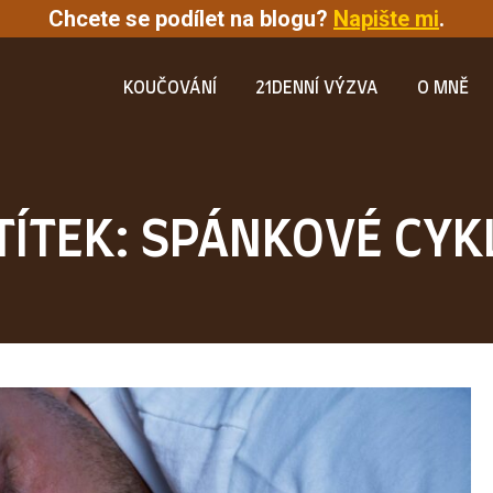
Chcete se podílet na blogu?
Napište mi
.
KOUČOVÁNÍ
21DENNÍ VÝZVA
O MNĚ
TÍTEK: SPÁNKOVÉ CYK