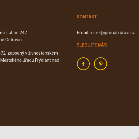
KONTAKT
Kec, Lubno 247
Email: mirek@primalzdravi.cz
ad Ostravicí
SLEDUJTE NÁS
472, zapsaný v živnostenském
u Městského úřadu Frýdlant nad
P