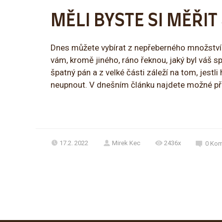
MĚLI BYSTE SI MĚŘIT
Dnes můžete vybírat z nepřeberného množství 
vám, kromě jiného, ráno řeknou, jaký byl váš s
špatný pán a z velké části záleží na tom, jestl
neupnout. V dnešním článku najdete možné přín
17.2. 2022
Mirek Kec
2436x
0
Kom