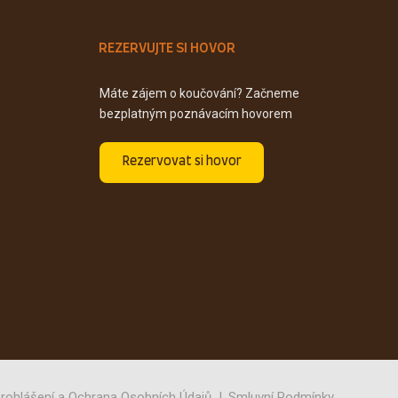
REZERVUJTE SI HOVOR
Máte zájem o koučování? Začneme
bezplatným poznávacím hovorem
Rezervovat si hovor
rohlášení a Ochrana Osobních Údajů
Smluvní Podmínky