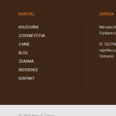
KAM DÁL
ADRESA
KOUČOVÁNÍ
Miroslav 
Frýdlant n
21DENNÍ VÝZVA
O MNĚ
IČ: 76279
rejstříku 
BLOG
Ostravicí.
ZDARMA
REFERENCE
KONTAKT
© 2026 Primal Zdraví