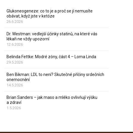
Glukoneogeneze: co to je a proč se jí nemusíte
obávat, když jste v ketóze
26.6.2026
Dr. Westman: vedlejší účinky statinů, na které vás
lékaři ne vždy upozorní
12.6.2026
Belinda Fettke: Modré zóny, část 4 – Loma Linda
29.5.2026
Ben Bikman: LDL to není? Skutečné příčiny srdečních
onemocnění
14.5.2026
Brian Sanders – jak maso a mléko ovlivňují výšku
a zdraví
1.5.2026