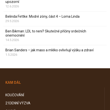
upozorní
12.6.2026
Belinda Fettke: Modré zóny, část 4 – Loma Linda
29.5.2026
Ben Bikman: LDL to není? Skutečné příčiny srdečních
onemocnění
14.5.2026
Brian Sanders – jak maso a mléko ovlivňují výšku a zdraví
1.5.2026
KAM DÁL
KOUČOVÁNÍ
21DENNÍ VÝZVA