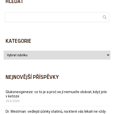
HLEDAT
KATEGORIE
NEJNOVĚJŠÍ PŘÍSPĚVKY
Glukoneogeneze: co to je a proč se jí nemusíte obávat, když jste
v ketóze
26.6.2026
Dr. Westman: vedlejší účinky statinů, na které vás lékaři ne vždy