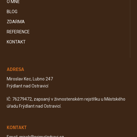
O MNĚ
BLOG
ZDARMA
REFERENCE
KONTAKT
ADRESA
Miroslav Kec, Lubno 247
Frýdlant nad Ostravicí
IČ: 76279472, zapsaný v živnostenském rejstříku u Městského
úřadu Frýdlant nad Ostravicí.
KONTAKT
Email: mirek@primalzdravi.cz