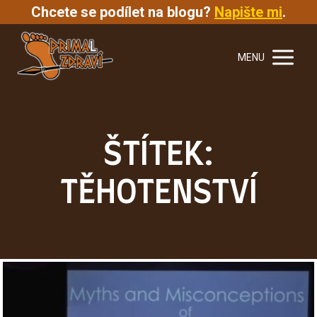
Chcete se podílet na blogu?
Napište mi
.
MENU
ŠTÍTEK:
TĚHOTENSTVÍ