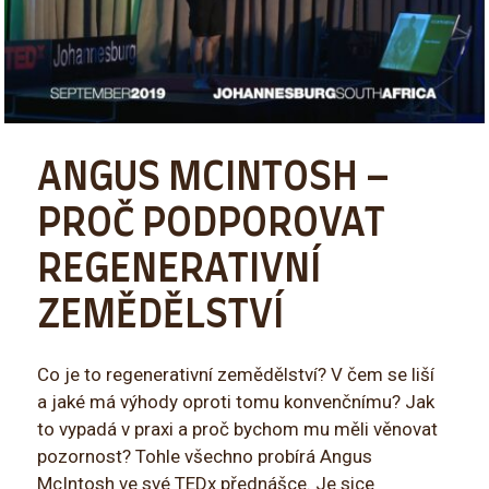
ANGUS MCINTOSH –
PROČ PODPOROVAT
REGENERATIVNÍ
ZEMĚDĚLSTVÍ
Co je to regenerativní zemědělství? V čem se liší
a jaké má výhody oproti tomu konvenčnímu? Jak
to vypadá v praxi a proč bychom mu měli věnovat
pozornost? Tohle všechno probírá Angus
McIntosh ve své TEDx přednášce. Je sice