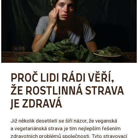
PROČ LIDI RÁDI VĚŘÍ,
ŽE ROSTLINNÁ STRAVA
JE ZDRAVÁ
Již několik desetiletí se šíří názor, že veganská
a vegetariánská strava je tím nejlepším řešením
zdravotních problémů společnosti. Tyto stravovací