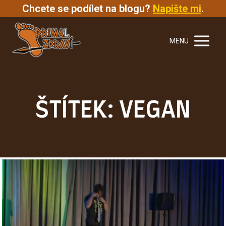
Chcete se podílet na blogu?
Napište mi
.
MENU
ŠTÍTEK: VEGAN