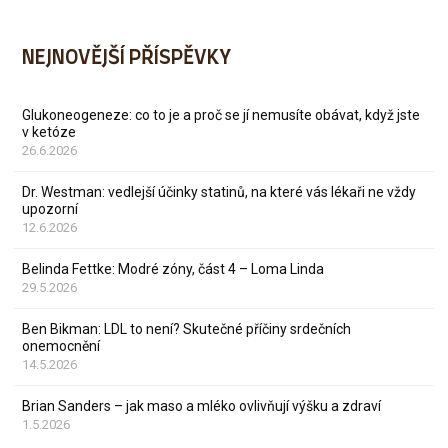
NEJNOVĚJŠÍ PŘÍSPĚVKY
Glukoneogeneze: co to je a proč se jí nemusíte obávat, když jste
v ketóze
26.6.2026
Dr. Westman: vedlejší účinky statinů, na které vás lékaři ne vždy
upozorní
12.6.2026
Belinda Fettke: Modré zóny, část 4 – Loma Linda
29.5.2026
Ben Bikman: LDL to není? Skutečné příčiny srdečních
onemocnění
14.5.2026
Brian Sanders – jak maso a mléko ovlivňují výšku a zdraví
1.5.2026