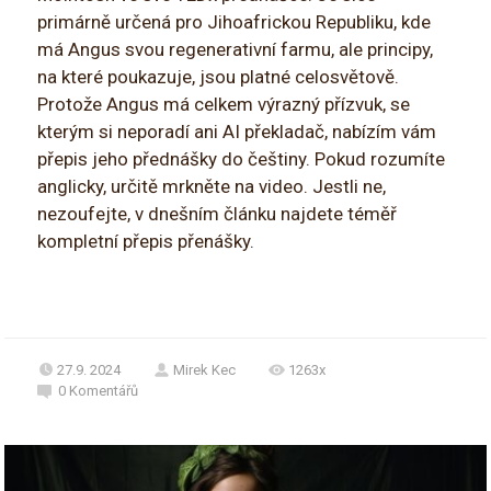
primárně určená pro Jihoafrickou Republiku, kde
má Angus svou regenerativní farmu, ale principy,
na které poukazuje, jsou platné celosvětově.
Protože Angus má celkem výrazný přízvuk, se
kterým si neporadí ani AI překladač, nabízím vám
přepis jeho přednášky do češtiny. Pokud rozumíte
anglicky, určitě mrkněte na video. Jestli ne,
nezoufejte, v dnešním článku najdete téměř
kompletní přepis přenášky.
27.9. 2024
Mirek Kec
1263x
0
Komentářů