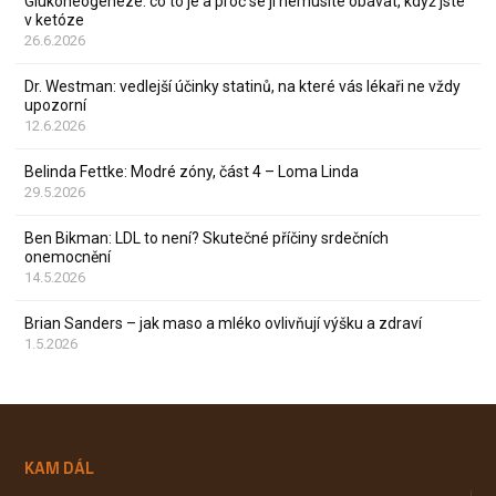
Glukoneogeneze: co to je a proč se jí nemusíte obávat, když jste
v ketóze
26.6.2026
Dr. Westman: vedlejší účinky statinů, na které vás lékaři ne vždy
upozorní
12.6.2026
Belinda Fettke: Modré zóny, část 4 – Loma Linda
29.5.2026
Ben Bikman: LDL to není? Skutečné příčiny srdečních
onemocnění
14.5.2026
Brian Sanders – jak maso a mléko ovlivňují výšku a zdraví
1.5.2026
KAM DÁL