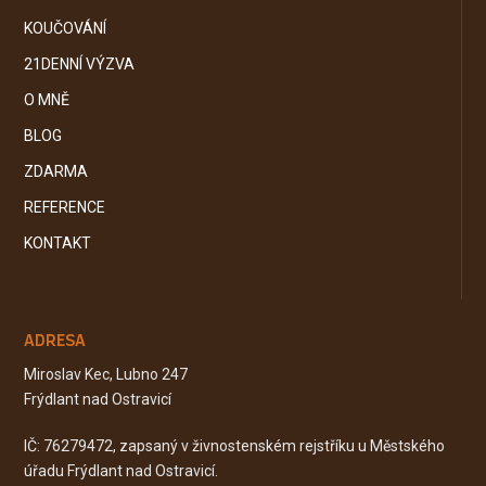
KOUČOVÁNÍ
21DENNÍ VÝZVA
O MNĚ
BLOG
ZDARMA
REFERENCE
KONTAKT
ADRESA
Miroslav Kec, Lubno 247
Frýdlant nad Ostravicí
IČ: 76279472, zapsaný v živnostenském rejstříku u Městského
úřadu Frýdlant nad Ostravicí.