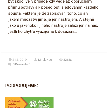
být škodlivé, v případě kdy vede až k poruchám
příjmu potravy a k posedlosti sledováním každého
sousta. Faktem je, že zapisování toho, co a v
jakém množství jíme, je jen nástrojem. A stejně
jako u jakéhokoli jiného nástroje záleží jen na nás,
jestli ho chytře využijeme k dosažení...
21.3. 2019
Mirek Kec
3263x
0
Komentářů
PODPORUJEME: