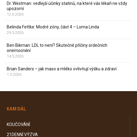
Dr. Westman: vedlejší účinky statinů, na které vás lékaři ne vždy
upozorní
12.6.2026
Belinda Fettke: Modré zóny, část 4 – Loma Linda
29.5.2026
Ben Bikman: LDL to není? Skutečné příčiny srdečních
onemocnění
14.5.2026
Brian Sanders – jak maso a mléko ovlivňují výšku a zdraví
1.5.2026
KAM DÁL
KOUČOVÁNÍ
21DENNÍ VÝZVA