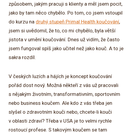
způsobem, jakým pracuji s klienty a měl jsem pocit,
jako by tam něco chybělo. Po tom, co jsem vstoupil
do kurzu na
druhý stupeň Primal Health koučování
,
jsem si uvědomil, že to, co mi chybělo, byla větší
jistota v umění koučování. Dnes už vidím, že často
jsem fungoval spíš jako učitel než jako kouč. A to je
sakra rozdíl.
V českých luzích a hájích je koncept koučování
pořád dost nový. Možná někteří z vás už pracovali
s nějakým životním, transformativním, sportovním
nebo business koučem. Ale kdo z vás třeba jen
slyšel o zdravotním kouči nebo, chcete-li kouči
v oblasti zdraví? Třeba v USA je to velmi rychle
rostoucí profese. S takovým koučem se tam