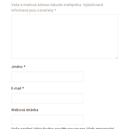
Vaše e-mailová adresa nebude zveřejněna.
Vyžadované
informace jsou označeny
*
Jméno
*
E-mail
*
Webová stránka
Vaše osobní údaje budou použity pouze pro účely zpracování