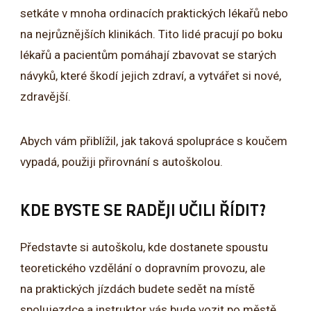
setkáte v mnoha ordinacích praktických lékařů nebo
na nejrůznějších klinikách. Tito lidé pracují po boku
lékařů a pacientům pomáhají zbavovat se starých
návyků, které škodí jejich zdraví, a vytvářet si nové,
zdravější.
Abych vám přiblížil, jak taková spolupráce s koučem
vypadá, použiji přirovnání s autoškolou.
KDE BYSTE SE RADĚJI UČILI ŘÍDIT?
Představte si autoškolu, kde dostanete spoustu
teoretického vzdělání o dopravním provozu, ale
na praktických jízdách budete sedět na místě
spolujezdce a instruktor vás bude vozit po městě.