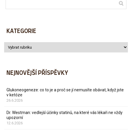
KATEGORIE
NEJNOVĚJŠÍ PŘÍSPĚVKY
Glukoneogeneze: co to je a proč se jí nemusíte obávat, když jste
v ketóze
26.6.2026
Dr. Westman: vedlejší účinky statinů, na které vás lékaři ne vždy
upozorní
12.6.2026