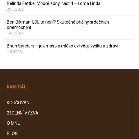
Belinda Fettke: Modré zóny, část 4 – Loma Linda
29.5.2026
Ben Bikman: LDL to není? Skutečné příčiny srdečních
onemocnění
14.5.2026
Brian Sanders – jak maso a mléko ovlivňují výšku a zdraví
1.5.2026
KAM DÁL
KOUČOVÁNÍ
21DENNÍ VÝZVA
O MNĚ
BLOG