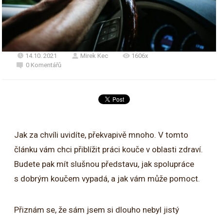
14.10. 2021
Mirek Kec
1606x
0 Komentářů
Jak za chvíli uvidíte, překvapivě mnoho. V tomto
článku vám chci přiblížit práci kouče v oblasti zdraví.
Budete pak mít slušnou představu, jak spolupráce
s dobrým koučem vypadá, a jak vám může pomoct.
Přiznám se, že sám jsem si dlouho nebyl jistý