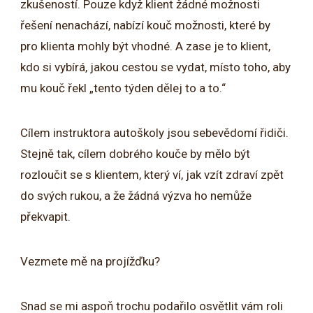
zkušeností. Pouze když klient žádné možnosti
řešení nenachází, nabízí kouč možnosti, které by
pro klienta mohly být vhodné. A zase je to klient,
kdo si vybírá, jakou cestou se vydat, místo toho, aby
mu kouč řekl „tento týden dělej to a to.“
Cílem instruktora autoškoly jsou sebevědomí řidiči.
Stejně tak, cílem dobrého kouče by mělo být
rozloučit se s klientem, který ví, jak vzít zdraví zpět
do svých rukou, a že žádná výzva ho nemůže
překvapit.
Vezmete mě na projížďku?
Snad se mi aspoň trochu podařilo osvětlit vám roli