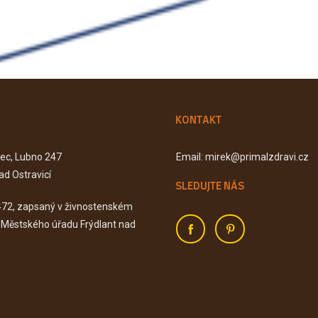
KONTAKT
Kec, Lubno 247
Email: mirek@primalzdravi.cz
ad Ostravicí
SLEDUJTE NÁS
472, zapsaný v živnostenském
u Městského úřadu Frýdlant nad