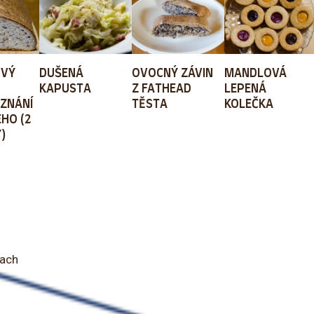
OVÝ
DUŠENÁ
OVOCNÝ ZÁVIN
MANDLOVÁ
KAPUSTA
Z FATHEAD
LEPENÁ
ZNÁNÍ
TĚSTA
KOLEČKA
HO (2
)
oach