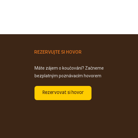
REZERVUJTE SI HOVOR
Máte zájem o koučování? Začneme
bezplatným poznávacím hovorem
Rezervovat si hovor