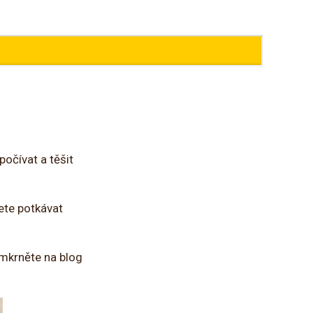
počívat a těšit
ete potkávat
, mkrněte na blog