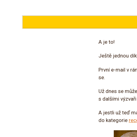
A je to!
Ještě jednou dík
První e-mail v rá
se.
Už dnes se můžet
s dalšími výzvaři
A jestli už teď m
do kategorie
rec