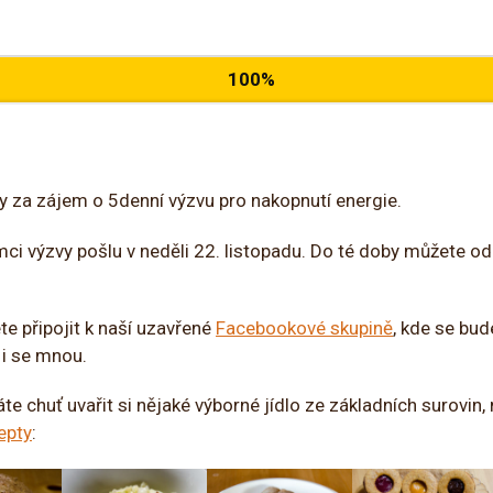
100%
y za zájem o 5denní výzvu pro nakopnutí energie.
mci výzvy pošlu v neděli 22. listopadu. Do té doby můžete od
e připojit k naší uzavřené
Facebookové skupině
, kde se bud
 i se mnou.
áte chuť uvařit si nějaké výborné jídlo ze základních surovin
epty
: