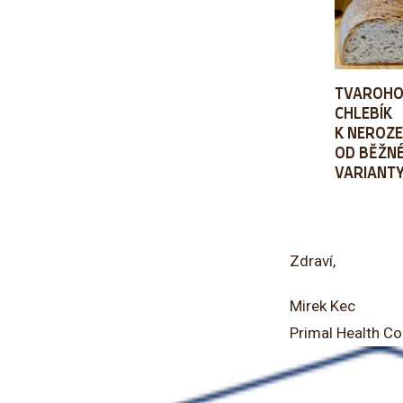
TVAROH
CHLEBÍK
K NEROZE
OD BĚŽNÉ
VARIANTY
Zdraví,
Mirek Kec
Primal Health C