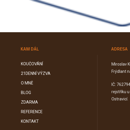
KAM DÁL
ADRESA
KOUČOVÁNÍ
Miroslav 
Frýdlant n
21DENNÍ VÝZVA
O MNĚ
IČ: 76279
rejstříku 
BLOG
Ostravicí.
ZDARMA
REFERENCE
KONTAKT