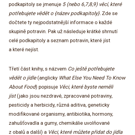
podkapitoly se jmenuje
5 (nebo 6,7,8,9) věcí, které
potřebujete vědět o {název podkapitoly}.
Zde se
dočtete ty nejpodstatnější informace o každé
skupině potravin. Pak už následuje krátké shrnutí
celé podkapitoly a seznam potravin, které jíst
a které nejíst.
Třetí část knihy, s názvem
Co ještě potřebujete
vědět o jídle
(anglicky
What Else You Need To Know
About Food
) popisuje
Věci, které byste neměli
jíst
(jako jsou nezdravé, zpracované potraviny,
pesticidy a herbicidy, různá aditiva, geneticky
modifikované organismy, antibiotika, hormony,
zahušťovadla a gumy, chemikálie uvolňované
z obalů a další) a
Věci, které můžete přidat do jídla