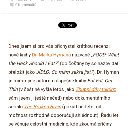
0 Komentářů
Dnes jsem si pro vás přichystal krátkou recenzi
nové knihy
Dr. Marka Hymana
nazvané „
FOOD: What
the Heck Should I Eat?
“ (do češtiny by se název dal
přeložit jako
JÍDLO: Co mám sakra jíst?
). Dr. Hyman
je mimo jiné autorem úspěšné knihy
Eat Fat, Get
Thin
(v češtině vyšla letos jako
Zhubni díky tukům
;
sám jsem ji ještě nečetl) nebo dokumentárního
seriálu
The Broken Brain
(pokud budete mít
možnost rozhodně doporučuji shlédnout). Řadu let
se věnuje celostní medicíně, kde zkoumá příčiny