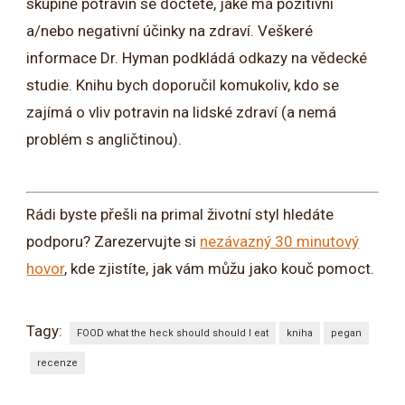
skupině potravin se dočtete, jaké má pozitivní
a/nebo negativní účinky na zdraví. Veškeré
informace Dr. Hyman podkládá odkazy na vědecké
studie. Knihu bych doporučil komukoliv, kdo se
zajímá o vliv potravin na lidské zdraví (a nemá
problém s angličtinou).
Rádi byste přešli na primal životní styl hledáte
podporu? Zarezervujte si
nezávazný 30 minutový
hovor
, kde zjistíte, jak vám můžu jako kouč pomoct.
Tagy:
FOOD what the heck should should I eat
kniha
pegan
recenze