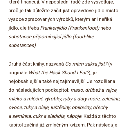
které financují. V neposlední řadě zde vysvětluje,
proč je tak důležité začít jíst opravdové jídlo místo
vysoce zpracovaných výrobků, kterým ani neříká
jídlo, ale třeba
Frankenjídlo (Frankenfood)
nebo
substance připomínající jídlo (food-like
substances)
.
Druhá část knihy, nazvaná
Co mám sakra jíst?
(v
originále
What the Hack Shoud I Eat?
), je
nejobsáhlejší a také nejzajímavější. Je rozdělena
do následujících podkapitol:
maso, drůbež a vejce,
mléko a mléčné výrobky, ryby a dary moře, zelenina,
ovoce, tuky a oleje, luštěniny, obiloviny, ořechy
a semínka, cukr a sladidla, nápoje
. Každá z těchto
kapitol začíná již zmíněným kvízem. Pak následuje