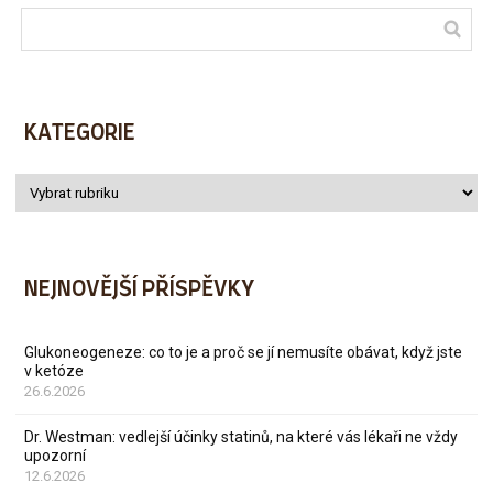
KATEGORIE
NEJNOVĚJŠÍ PŘÍSPĚVKY
Glukoneogeneze: co to je a proč se jí nemusíte obávat, když jste
v ketóze
26.6.2026
Dr. Westman: vedlejší účinky statinů, na které vás lékaři ne vždy
upozorní
12.6.2026