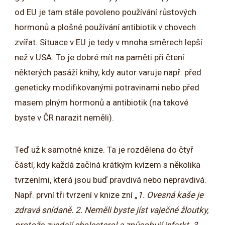
od EU je tam stále povoleno používání růstových
hormonů a plošné používání antibiotik v chovech
zvířat. Situace v EU je tedy v mnoha směrech lepší
než v USA. To je dobré mít na paměti při čtení
některých pasáží knihy, kdy autor varuje např. před
geneticky modifikovanými potravinami nebo před
masem plným hormonů a antibiotik (na takové
byste v ČR narazit neměli).
Teď už k samotné knize. Ta je rozdělena do čtyř
částí, kdy každá začíná krátkým kvízem s několika
tvrzeními, která jsou buď pravdivá nebo nepravdivá.
Např. první tři tvrzení v knize zní „
1. Ovesná kaše je
zdravá snídaně. 2. Neměli byste jíst vaječné žloutky,