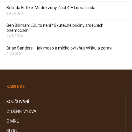
Belinda Fettke: Modré zóny, část 4 – Loma Linda
29.5.2026
Ben Bikman: LDL to není? Skutečné příčiny srdečních
onemocnění
14.5.2026
Brian Sanders – jak maso a mléko ovlivňují výšku a zdraví
1.5.2026
KAM DÁL
KOUČOVÁNÍ
21DENNÍ VÝZVA
O MNĚ
BLOG