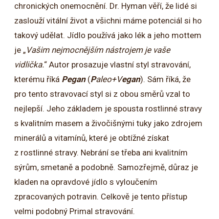
chronických onemocnění. Dr. Hyman věří, že lidé si
zaslouží vitální život a všichni máme potenciál si ho
takový udělat. Jídlo používá jako lék a jeho mottem
je „
Vašim nejmocnějším nástrojem je vaše
vidlička.
“ Autor prosazuje vlastní styl stravování,
kterému říká
Pegan
(
P
aleo+V
egan
). Sám říká, že
pro tento stravovací styl si z obou směrů vzal to
nejlepší. Jeho základem je spousta rostlinné stravy
s kvalitním masem a živočišnými tuky jako zdrojem
minerálů a vitamínů, které je obtížné získat
z rostlinné stravy. Nebrání se třeba ani kvalitním
sýrům, smetaně a podobně. Samozřejmě, důraz je
kladen na opravdové jídlo s vyloučením
zpracovaných potravin. Celkově je tento přístup
velmi podobný Primal stravování.