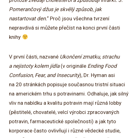
protože zvedají cholesterol a způsobují infarkt. 3.
Pomerančový džus je skvělý způsob, jak
nastartovat den.
“ Proč jsou všechna tvrzení
nepravdivá si můžete přečíst na konci první části
knihy
V první části, nazvané
Ukončení zmatku, strachu
a nejistoty kolem jídla
(v originále
Ending Food
Confusion, Fear, and Insecurity
), Dr. Hyman asi
na 20 stránkách popisuje současnou tristní situaci
na americkém trhu s potravinami. Odhaluje, jak silný
vliv na nabídku a kvalitu potravin mají různá lobby
(pěstitelé, chovatelé, velcí výrobci zpracovaných
potravin, farmaceutické společnosti) a jak tyto
korporace často ovlivňují i různé vědecké studie,