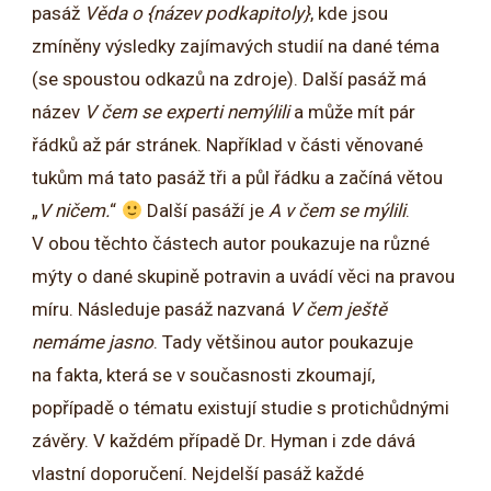
pasáž
Věda o {název podkapitoly}
, kde jsou
zmíněny výsledky zajímavých studií na dané téma
(se spoustou odkazů na zdroje). Další pasáž má
název
V čem se experti nemýlili
a může mít pár
řádků až pár stránek. Například v části věnované
tukům má tato pasáž tři a půl řádku a začíná větou
„
V ničem.
“
Další pasáží je
A v čem se mýlili
.
V obou těchto částech autor poukazuje na různé
mýty o dané skupině potravin a uvádí věci na pravou
míru. Následuje pasáž nazvaná
V čem ještě
nemáme jasno
. Tady většinou autor poukazuje
na fakta, která se v současnosti zkoumají,
popřípadě o tématu existují studie s protichůdnými
závěry. V každém případě Dr. Hyman i zde dává
vlastní doporučení. Nejdelší pasáž každé