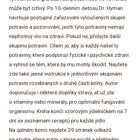
může být citlivý. Po 10-denním detoxu Dr. Hyman
navrhuje postupné zařazování vyloučených skupin
potravin a pozorování, jestli tyto potraviny nemají
nepříznivý vliv na zdraví. Pokud ne, přidejte další
skupinu potravin. Cílem je, aby si každý našel ty
potraviny, které podporují fyzické i psychické zdraví
a vyhnul se těm, které by mu mohly škodit. Najdete
zde také jasné instrukce k jednotlivým skupinám
potravin rozebraných v druhé části knihy. Autor
doporučuje i některé doplňky stravy, ať už jde
o vitamíny nebo minerály, pro optimální fungování
organismu. Kniha končí vzorovým jídelníčkem na 7
dní se seznamem receptů pro každé jídlo.
Na úplném konci najdete 29 stránek odkazů
na studie, které autor v knize použil a přehledný