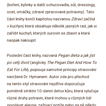
(koření, bylinky a další ochucovadla, sůl, dressingy,
ocet, omáčky, zdravé zpracované potraviny). Tato
část knihy končí kapitolou nazvanou
Zdraví začíná
v kuchyni
, která obsahuje několik jasných rad, jak si
zařídit kuchyň, kterých surovin se zbavit a které
naopak nakoupit.
Poslední část knihy, nazvaná
Pegan dieta a jak jíst
po celý život
(anglicky
The Pegan Diet And How To
Eat For Life
), popisuje samotné principy stravování
navržené Dr. Hymanem. Autor zde pro přechod
na tento styl stravování nejdříve doporučuje
poměrně striktní 10-denní detox kůru, která vylučuje
různé druhy potravin, které mohou u různých lidí
vyvolávat alergie, zažívací potíže nebo na ně někdo