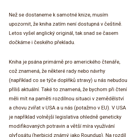
Než se dostaneme k samotné knize, musím
upozornit, že kniha zatím není dostupná v češtině.
Letos vyšel anglický originál, tak snad se časem
dočkáme i českého překladu.
Kniha je psána primárně pro amerického čtenáře,
což znamená, že některé rady nebo návrhy
(například co se týče doplňků stravy) u nás nebudou
příliš aktuální. Také to znamená, že bychom při čtení
měli mít na paměti rozdílnou situaci v zemědělství
a chovu zvířat v USA a u nás (potažmo v EU). V USA
je například volnější legislativa ohledně geneticky
modifikovaných potravin a větší míra využívání
glyfosátu (herbicid známý jako Roundup). Na rozdíl