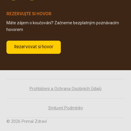
REZERVUJTE SI HOVOR
Máte zájem o koučování? Začneme bezplatným poznávacím
hovorem
Rezervovat si hovor
Prohlášení a Ochrana Osobních Údajů
Smluvní Podmínky
© 2026 Primal Zdraví