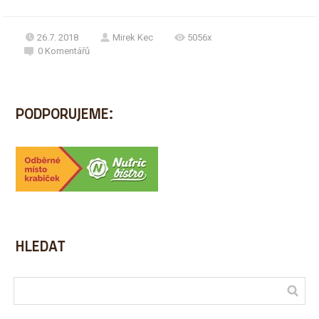
26.7. 2018
Mirek Kec
5056x
0
Komentářů
PODPORUJEME:
HLEDAT