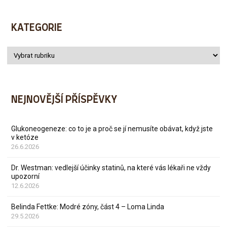
KATEGORIE
NEJNOVĚJŠÍ PŘÍSPĚVKY
Glukoneogeneze: co to je a proč se jí nemusíte obávat, když jste
v ketóze
26.6.2026
Dr. Westman: vedlejší účinky statinů, na které vás lékaři ne vždy
upozorní
12.6.2026
Belinda Fettke: Modré zóny, část 4 – Loma Linda
29.5.2026