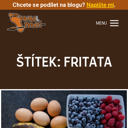
Chcete se podílet na blogu?
Napište mi
.
MENU
ŠTÍTEK: FRITATA