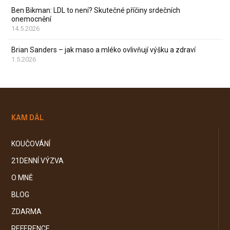
Ben Bikman: LDL to není? Skutečné příčiny srdečních
onemocnění
14.5.2026
Brian Sanders – jak maso a mléko ovlivňují výšku a zdraví
1.5.2026
KAM DÁL
KOUČOVÁNÍ
21DENNÍ VÝZVA
O MNĚ
BLOG
ZDARMA
REFERENCE