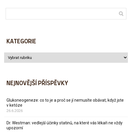
KATEGORIE
NEJNOVĚJŠÍ PŘÍSPĚVKY
Glukoneogeneze: co to je a proč se jí nemusíte obávat, když jste
v ketóze
26.6.2026
Dr. Westman: vedlejší účinky statinů, na které vás lékaři ne vždy
upozorní