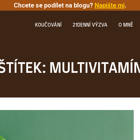
Chcete se podílet na blogu?
Napište mi
.
KOUČOVÁNÍ
21DENNÍ VÝZVA
O MNĚ
ŠTÍTEK: MULTIVITAMÍ