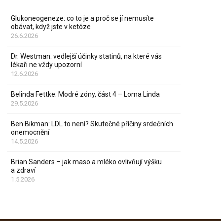
Glukoneogeneze: co to je a proč se jí nemusíte
obávat, když jste v ketóze
26.6.2026
Dr. Westman: vedlejší účinky statinů, na které vás
lékaři ne vždy upozorní
12.6.2026
Belinda Fettke: Modré zóny, část 4 – Loma Linda
29.5.2026
Ben Bikman: LDL to není? Skutečné příčiny srdečních
onemocnění
14.5.2026
Brian Sanders – jak maso a mléko ovlivňují výšku
a zdraví
1.5.2026