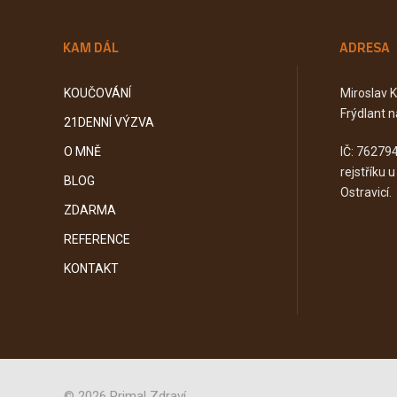
KAM DÁL
ADRESA
KOUČOVÁNÍ
Miroslav 
Frýdlant n
21DENNÍ VÝZVA
O MNĚ
IČ: 76279
rejstříku 
BLOG
Ostravicí.
ZDARMA
REFERENCE
KONTAKT
© 2026 Primal Zdraví