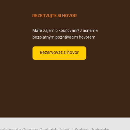
REZERVUJTE SI HOVOR
Máte zájem o koučování? Začneme
bezplatným poznávacím hovorem
Rezervovat si hovor
rohlášení a Ochrana Osobních Údajů
Smluvní Podmínky