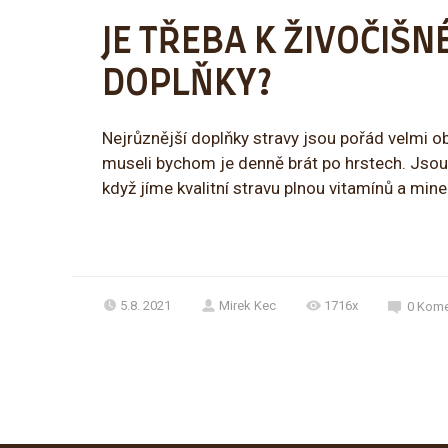
JE TŘEBA K ŽIVOČIŠN
DOPLŇKY?
Nejrůznější doplňky stravy jsou pořád velmi o
museli bychom je denně brát po hrstech. Jsou
když jíme kvalitní stravu plnou vitamínů a mine
5.8. 2021
Mirek Kec
1716x
0
Kome