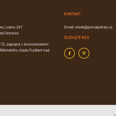
KONTAKT
Kec, Lubno 247
Email: mirek@primalzdravi.cz
ad Ostravicí
SLEDUJTE NÁS
472, zapsaný v živnostenském
u Městského úřadu Frýdlant nad
P