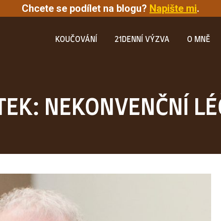
Chcete se podílet na blogu?
Napište mi
.
KOUČOVÁNÍ
21DENNÍ VÝZVA
O MNĚ
TEK: NEKONVENČNÍ L