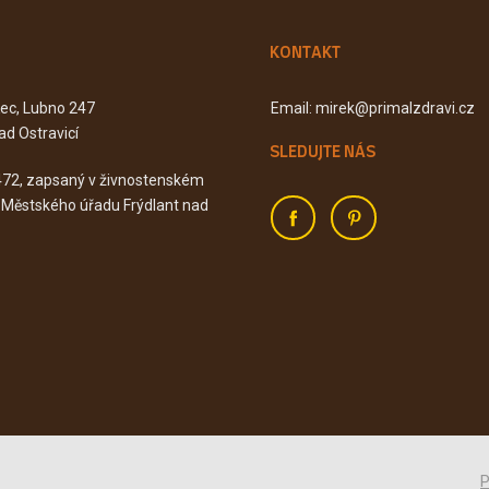
KONTAKT
Kec, Lubno 247
Email: mirek@primalzdravi.cz
ad Ostravicí
SLEDUJTE NÁS
472, zapsaný v živnostenském
u Městského úřadu Frýdlant nad
P