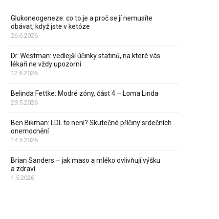
Glukoneogeneze: co to je a proč se jí nemusíte
obávat, když jste v ketóze
26.6.2026
Dr. Westman: vedlejší účinky statinů, na které vás
lékaři ne vždy upozorní
12.6.2026
Belinda Fettke: Modré zóny, část 4 – Loma Linda
29.5.2026
Ben Bikman: LDL to není? Skutečné příčiny srdečních
onemocnění
14.5.2026
Brian Sanders – jak maso a mléko ovlivňují výšku
a zdraví
1.5.2026