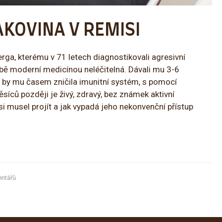
AKOVINA V REMISI
rga, kterému v 71 letech diagnostikovali agresivní
době moderní medicínou neléčitelná. Dávali mu 3-6
á by mu časem zničila imunitní systém, s pomocí
ěsíců později je živý, zdravý, bez známek aktivní
m si musel projít a jak vypadá jeho nekonvenční přístup
ntářů