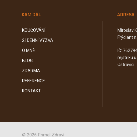
KAM DÁL
ADRESA
KOUČOVÁNÍ
Miroslav 
Frýdlant n
21DENNÍ VÝZVA
O MNĚ
IČ: 76279
rejstříku 
BLOG
Ostravicí.
ZDARMA
REFERENCE
KONTAKT
© 2026 Primal Zdraví