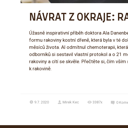
NÁVRAT Z OKRAJE: R
Úžasně inspirativní příběh doktora Ala Danenbe
formu rakoviny kostní dřeně, která byla v té 
měsíců života. Al odmítnul chemoterapii, kter
odborníků si sestavil vlastní protokol a o 21 m
rakoviny a cítí se skvěle. Přečtěte si, čím vší
k rakovině.
9.7. 2020
Mirek Kec
3387x
0
Kome