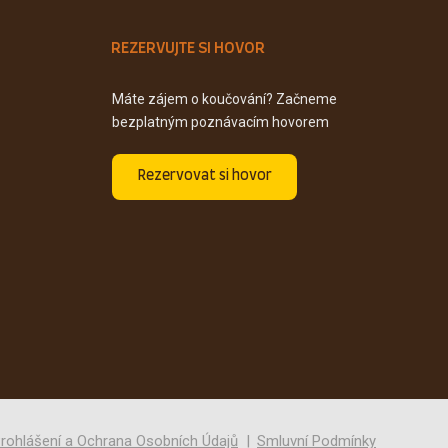
REZERVUJTE SI HOVOR
Máte zájem o koučování? Začneme
bezplatným poznávacím hovorem
Rezervovat si hovor
rohlášení a Ochrana Osobních Údajů
Smluvní Podmínky