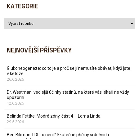
KATEGORIE
NEJNOVĚJŠÍ PŘÍSPĚVKY
Glukoneogeneze: co to je a proč se jí nemusíte obávat, když jste
v ketóze
26.6.2026
Dr. Westman: vedlejší účinky statinů, na které vás lékaři ne vždy
upozorní
12.6.2026
Belinda Fettke: Modré zóny, část 4 – Loma Linda
29.5.2026
Ben Bikman: LDL to není? Skutečné příčiny srdečních