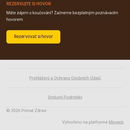
REZERVUJTE SI HOVOR
Máte zájem o koučování? Začneme bezplatným poznávacím
hovorem
Rezervovat si hovor
Prohlášení a Ochrana Osobních Údajů
Smluvní Podmínky
© 2026 Primal Zdraví
Vytvořeno na platformě
Mioweb