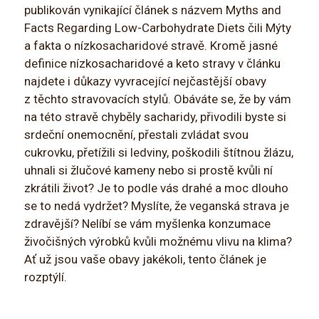
publikován vynikající článek s názvem Myths and
Facts Regarding Low-Carbohydrate Diets čili Mýty
a fakta o nízkosacharidové stravě. Kromě jasné
definice nízkosacharidové a keto stravy v článku
najdete i důkazy vyvracející nejčastější obavy
z těchto stravovacích stylů. Obáváte se, že by vám
na této stravě chyběly sacharidy, přivodili byste si
srdeční onemocnění, přestali zvládat svou
cukrovku, přetížili si ledviny, poškodili štítnou žlázu,
uhnali si žlučové kameny nebo si prostě kvůli ní
zkrátili život? Je to podle vás drahé a moc dlouho
se to nedá vydržet? Myslíte, že veganská strava je
zdravější? Nelíbí se vám myšlenka konzumace
živočišných výrobků kvůli možnému vlivu na klima?
Ať už jsou vaše obavy jakékoli, tento článek je
rozptýlí.