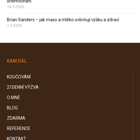
onemocnění
14.5.2026
Brian Sanders – jak maso a mléko ovlivňují výšku a zdraví
1.5.2026
KAM DÁL
KOUČOVÁNÍ
21DENNÍ VÝZVA
O MNĚ
BLOG
ZDARMA
REFERENCE
KONTAKT