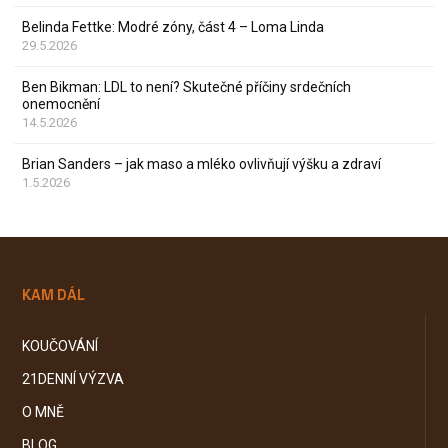
Belinda Fettke: Modré zóny, část 4 – Loma Linda
29.5.2026
Ben Bikman: LDL to není? Skutečné příčiny srdečních
onemocnění
14.5.2026
Brian Sanders – jak maso a mléko ovlivňují výšku a zdraví
1.5.2026
KAM DÁL
KOUČOVÁNÍ
21DENNÍ VÝZVA
O MNĚ
BLOG