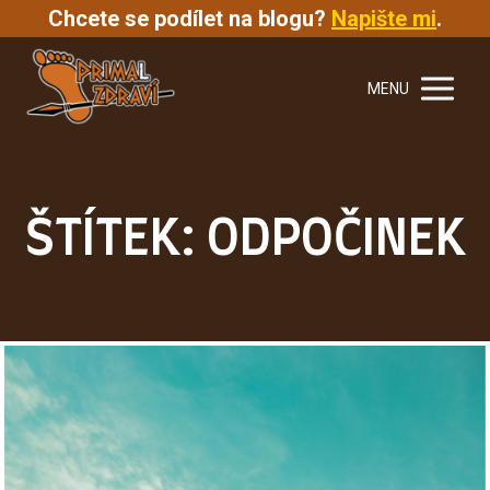
Chcete se podílet na blogu?
Napište mi
.
MENU
ŠTÍTEK: ODPOČINEK