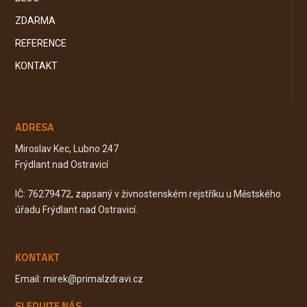
ZDARMA
REFERENCE
KONTAKT
ADRESA
Miroslav Kec, Lubno 247
Frýdlant nad Ostravicí
IČ: 76279472, zapsaný v živnostenském rejstříku u Městského
úřadu Frýdlant nad Ostravicí.
KONTAKT
Email: mirek@primalzdravi.cz
SLEDUJTE NÁS