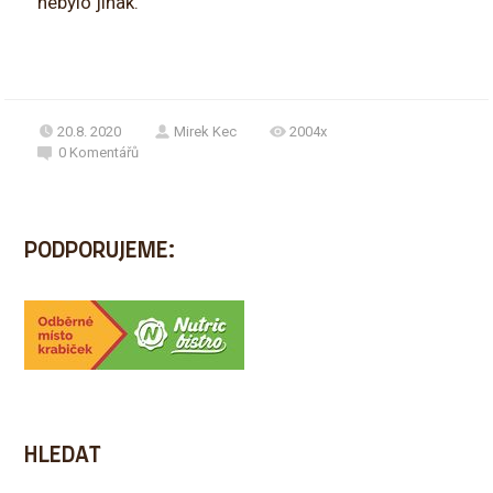
nebylo jinak.
20.8. 2020
Mirek Kec
2004x
0
Komentářů
PODPORUJEME:
HLEDAT