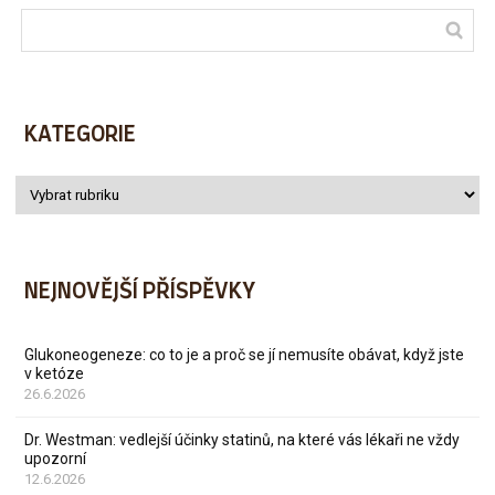
KATEGORIE
NEJNOVĚJŠÍ PŘÍSPĚVKY
Glukoneogeneze: co to je a proč se jí nemusíte obávat, když jste
v ketóze
26.6.2026
Dr. Westman: vedlejší účinky statinů, na které vás lékaři ne vždy
upozorní
12.6.2026