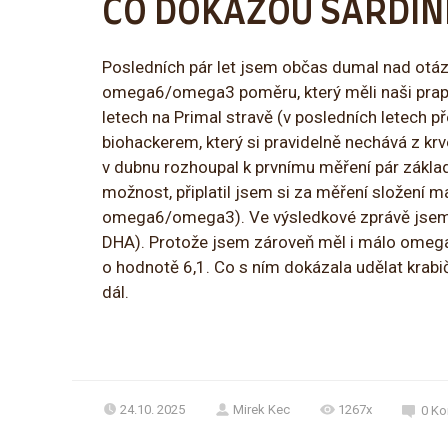
CO DOKÁŽOU SARDIN
Posledních pár let jsem občas dumal nad otázk
omega6/omega3 poměru, který měli naši prapř
letech na Primal stravě (v posledních letech 
biohackerem, který si pravidelně nechává z kr
v dubnu rozhoupal k prvnímu měření pár základn
možnost, připlatil jsem si za měření složení 
omega6/omega3). Ve výsledkové zprávě jsem
DHA). Protože jsem zároveň měl i málo omega
o hodnotě 6,1. Co s ním dokázala udělat krab
dál.
24.10. 2025
Mirek Kec
1267x
0
Ko