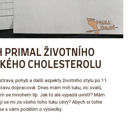
CH PRIMAL ŽIVOTNÍHO
OKÉHO CHOLESTEROLU
trava, pohyb a další aspekty životního stylu po 11
stavu dopracoval. Dnes mám míň tuku, víc svalů,
 cítím se mnohem líp. Jak to ale vypadá uvnitř? Mám
í se mi ze všeho toho tuku cévy? Abych si tohle
 se s vámi podělím o výsledky.