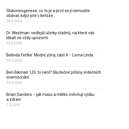
Glukoneogeneze: co to je a proč se jí nemusíte
obávat, když jste v ketóze
26.6.2026
Dr. Westman: vedlejší účinky statinů, na které vás
lékaři ne vždy upozorní
12.6.2026
Belinda Fettke: Modré zóny, část 4 – Loma Linda
29.5.2026
Ben Bikman: LDL to není? Skutečné příčiny srdečních
onemocnění
14.5.2026
Brian Sanders – jak maso a mléko ovlivňují výšku
a zdraví
1.5.2026