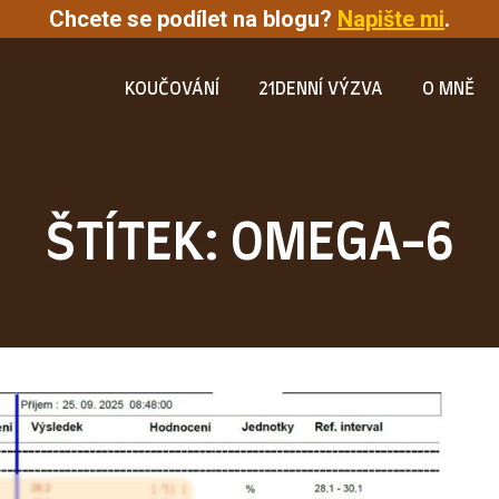
Chcete se podílet na blogu?
Napište mi
.
KOUČOVÁNÍ
21DENNÍ VÝZVA
O MNĚ
ŠTÍTEK: OMEGA-6