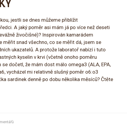
KY
ou, jestli se dnes můžeme přiblížit
edci. A jaký poměr asi mám já po více než deseti
převážně živočišné)? Inspirován kamarádem
ve měřit snad všechno, co se měřit dá, jsem se
ích ukazatelů. A protože laboratoř nabízí i tuto
mastných kyselin v krvi (včetně onoho poměru
 se dočetl, že mám dost málo omega3 (ALA, EPA,
6, vycházel mi relativně slušný poměr o6:o3
ička sardinek denně po dobu několika měsíců? Čtěte
mentářů