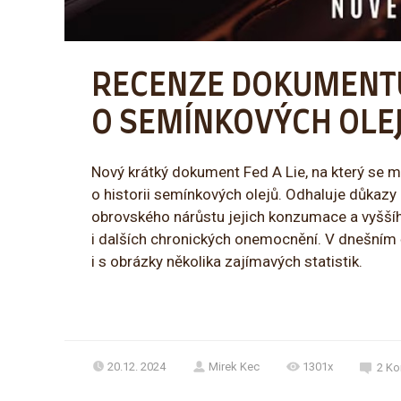
RECENZE DOKUMENTU:
O SEMÍNKOVÝCH OLE
Nový krátký dokument Fed A Lie, na který se 
o historii semínkových olejů. Odhaluje důkazy 
obrovského nárůstu jejich konzumace a vyššíh
i dalších chronických onemocnění. V dnešním
i s obrázky několika zajímavých statistik.
20.12. 2024
Mirek Kec
1301x
2
Ko