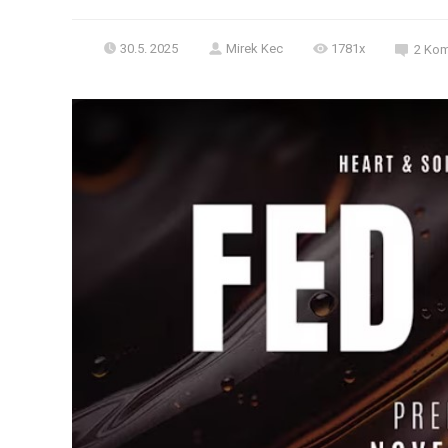
30.5. 2025
Mirek Kec
1781x
2
Kom