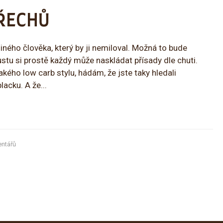
OŘECHŮ
iného člověka, který by ji nemiloval. Možná to bude
 krustu si prostě každý může naskládat přísady dle chuti.
akého low carb stylu, hádám, že jste taky hledali
acku. A že...
ntářů