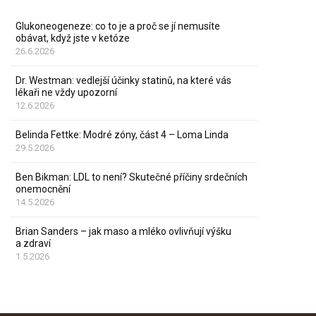
Glukoneogeneze: co to je a proč se jí nemusíte
obávat, když jste v ketóze
26.6.2026
Dr. Westman: vedlejší účinky statinů, na které vás
lékaři ne vždy upozorní
12.6.2026
Belinda Fettke: Modré zóny, část 4 – Loma Linda
29.5.2026
Ben Bikman: LDL to není? Skutečné příčiny srdečních
onemocnění
14.5.2026
Brian Sanders – jak maso a mléko ovlivňují výšku
a zdraví
1.5.2026