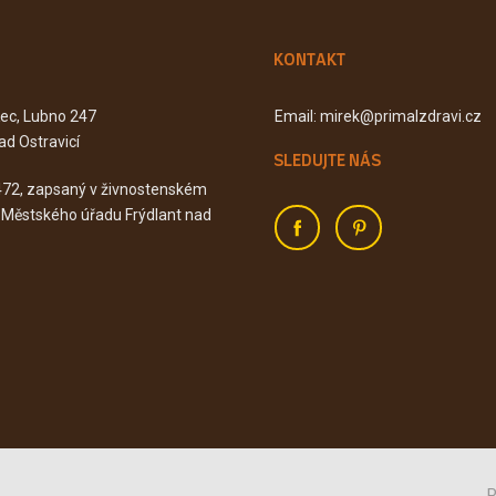
KONTAKT
Kec, Lubno 247
Email: mirek@primalzdravi.cz
ad Ostravicí
SLEDUJTE NÁS
472, zapsaný v živnostenském
u Městského úřadu Frýdlant nad
P