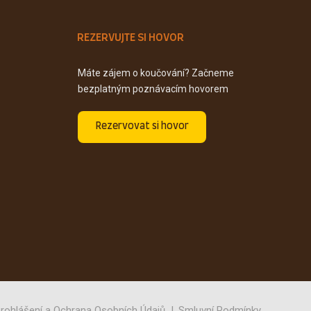
REZERVUJTE SI HOVOR
Máte zájem o koučování? Začneme
bezplatným poznávacím hovorem
Rezervovat si hovor
rohlášení a Ochrana Osobních Údajů
Smluvní Podmínky