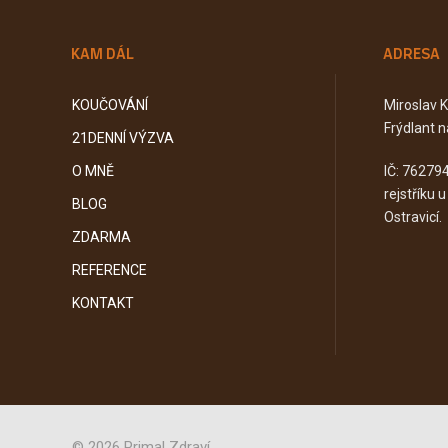
KAM DÁL
ADRESA
KOUČOVÁNÍ
Miroslav 
Frýdlant n
21DENNÍ VÝZVA
O MNĚ
IČ: 76279
rejstříku 
BLOG
Ostravicí.
ZDARMA
REFERENCE
KONTAKT
© 2026 Primal Zdraví