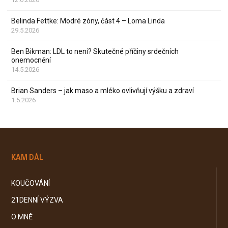
Belinda Fettke: Modré zóny, část 4 – Loma Linda
29.5.2026
Ben Bikman: LDL to není? Skutečné příčiny srdečních
onemocnění
14.5.2026
Brian Sanders – jak maso a mléko ovlivňují výšku a zdraví
1.5.2026
KAM DÁL
KOUČOVÁNÍ
21DENNÍ VÝZVA
O MNĚ