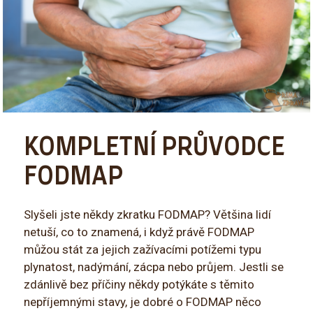
KOMPLETNÍ PRŮVODCE
FODMAP
Slyšeli jste někdy zkratku FODMAP? Většina lidí
netuší, co to znamená, i když právě FODMAP
můžou stát za jejich zažívacími potížemi typu
plynatost, nadýmání, zácpa nebo průjem. Jestli se
zdánlivě bez příčiny někdy potýkáte s těmito
nepříjemnými stavy, je dobré o FODMAP něco