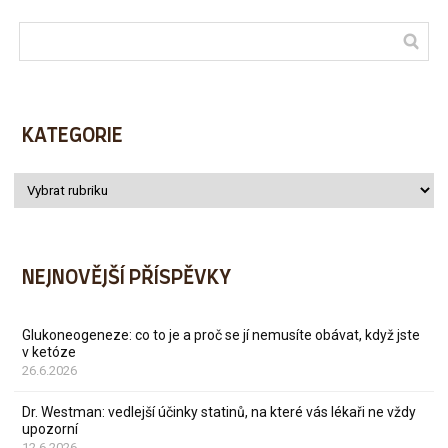
KATEGORIE
NEJNOVĚJŠÍ PŘÍSPĚVKY
Glukoneogeneze: co to je a proč se jí nemusíte obávat, když jste
v ketóze
26.6.2026
Dr. Westman: vedlejší účinky statinů, na které vás lékaři ne vždy
upozorní
12.6.2026