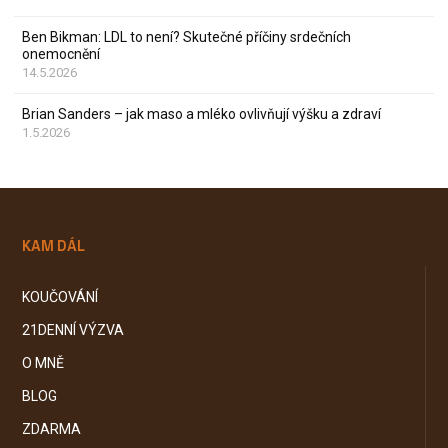
Ben Bikman: LDL to není? Skutečné příčiny srdečních
onemocnění
14.5.2026
Brian Sanders – jak maso a mléko ovlivňují výšku a zdraví
1.5.2026
KAM DÁL
KOUČOVÁNÍ
21DENNÍ VÝZVA
O MNĚ
BLOG
ZDARMA