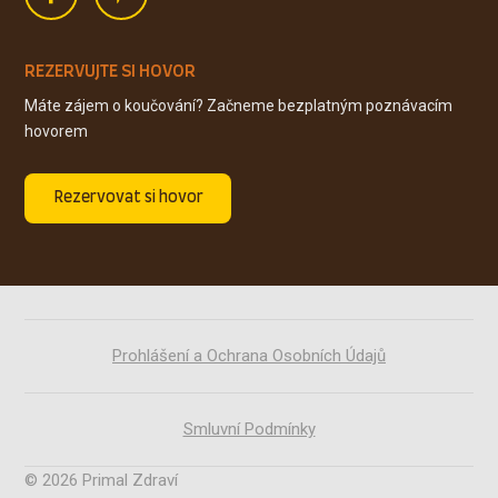
REZERVUJTE SI HOVOR
Máte zájem o koučování? Začneme bezplatným poznávacím
hovorem
Rezervovat si hovor
Prohlášení a Ochrana Osobních Údajů
Smluvní Podmínky
© 2026 Primal Zdraví