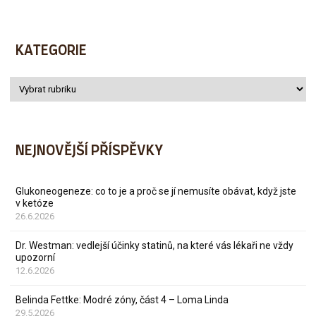
KATEGORIE
NEJNOVĚJŠÍ PŘÍSPĚVKY
Glukoneogeneze: co to je a proč se jí nemusíte obávat, když jste
v ketóze
26.6.2026
Dr. Westman: vedlejší účinky statinů, na které vás lékaři ne vždy
upozorní
12.6.2026
Belinda Fettke: Modré zóny, část 4 – Loma Linda
29.5.2026