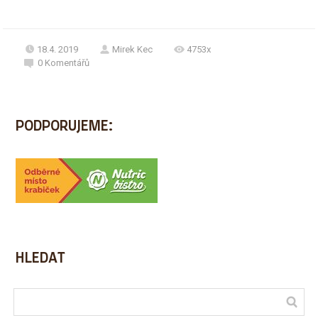
18.4. 2019
Mirek Kec
4753x
0
Komentářů
PODPORUJEME:
HLEDAT