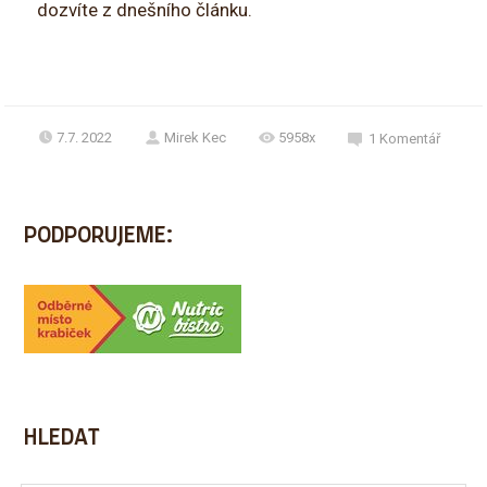
dozvíte z dnešního článku.
7.7. 2022
Mirek Kec
5958x
1
Komentář
PODPORUJEME:
HLEDAT