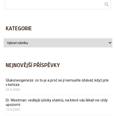
KATEGORIE
NEJNOVĚJŠÍ PŘÍSPĚVKY
Glukoneogeneze: co to je a proč se jí nemusíte obávat, když jste
v ketóze
26.6.2026
Dr. Westman: vedlejší účinky statinů, na které vás lékaři ne vždy
upozorní
12.6.2026