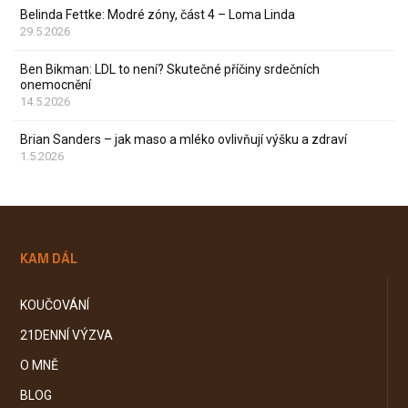
Belinda Fettke: Modré zóny, část 4 – Loma Linda
29.5.2026
Ben Bikman: LDL to není? Skutečné příčiny srdečních
onemocnění
14.5.2026
Brian Sanders – jak maso a mléko ovlivňují výšku a zdraví
1.5.2026
KAM DÁL
KOUČOVÁNÍ
21DENNÍ VÝZVA
O MNĚ
BLOG