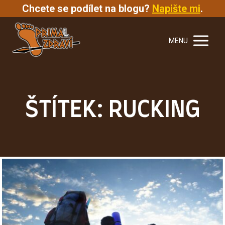
Chcete se podílet na blogu?
Napište mi
.
MENU
ŠTÍTEK: RUCKING