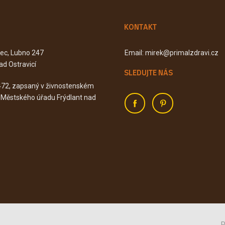
KONTAKT
Kec, Lubno 247
Email: mirek@primalzdravi.cz
ad Ostravicí
SLEDUJTE NÁS
472, zapsaný v živnostenském
u Městského úřadu Frýdlant nad
P