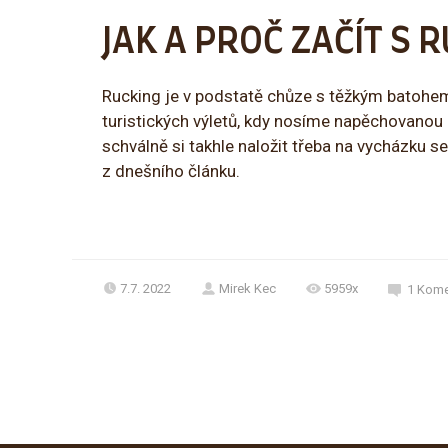
JAK A PROČ ZAČÍT S
Rucking je v podstatě chůze s těžkým batohem
turistických výletů, kdy nosíme napěchovanou
schválně si takhle naložit třeba na vycházku s
z dnešního článku.
7.7. 2022
Mirek Kec
5959x
1
Kome