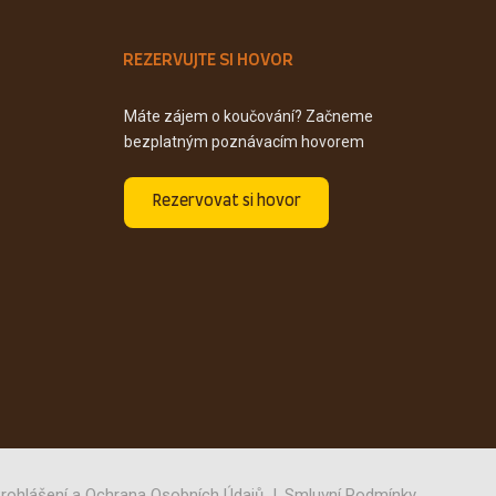
REZERVUJTE SI HOVOR
Máte zájem o koučování? Začneme
bezplatným poznávacím hovorem
Rezervovat si hovor
rohlášení a Ochrana Osobních Údajů
Smluvní Podmínky