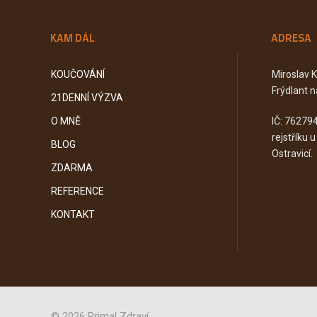
KAM DÁL
ADRESA
KOUČOVÁNÍ
Miroslav 
Frýdlant n
21DENNÍ VÝZVA
O MNĚ
IČ: 76279
rejstříku 
BLOG
Ostravicí.
ZDARMA
REFERENCE
KONTAKT
© 2026 Primal Zdraví