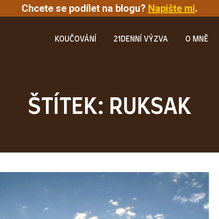
Chcete se podílet na blogu?
Napište mi
.
KOUČOVÁNÍ
21DENNÍ VÝZVA
O MNĚ
ŠTÍTEK: RUKSAK