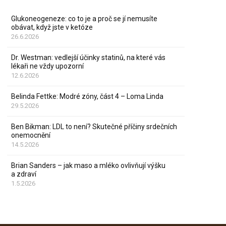
Glukoneogeneze: co to je a proč se jí nemusíte
obávat, když jste v ketóze
26.6.2026
Dr. Westman: vedlejší účinky statinů, na které vás
lékaři ne vždy upozorní
12.6.2026
Belinda Fettke: Modré zóny, část 4 – Loma Linda
29.5.2026
Ben Bikman: LDL to není? Skutečné příčiny srdečních
onemocnění
14.5.2026
Brian Sanders – jak maso a mléko ovlivňují výšku
a zdraví
1.5.2026