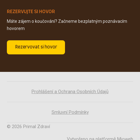
REZERVUJTE SI HOVOR
Máte zájem o koučování? Začneme bezplatným poznávacím
hovorem
Rezervovat si hovor
Prohlášení a Ochrana Osobních Údajů
Smluvní Podmínky
© 2026 Primal Zdraví
Vytvořeno na platformě
Mioweb