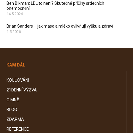
Ben Bikman: LDL to není? Skutečné příčiny srdečních
onemocnění
14.5.2026
Brian Sanders – jak maso a mléko ovlivňují výšku a zdraví
1.5.2026
KAM DÁL
KOUČOVÁNÍ
21DENNÍ VÝZVA
O MNĚ
BLOG
ZDARMA
REFERENCE