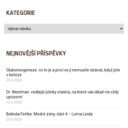
KATEGORIE
NEJNOVĚJŠÍ PŘÍSPĚVKY
Glukoneogeneze: co to je a proč se jí nemusíte obávat, když jste
v ketóze
26.6.2026
Dr. Westman: vedlejší účinky statinů, na které vás lékaři ne vždy
upozorní
12.6.2026
Belinda Fettke: Modré zóny, část 4 – Loma Linda
29.5.2026