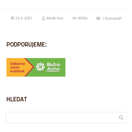
29.4. 2021
Mirek Kec
4550x
1
Komentář
PODPORUJEME:
HLEDAT