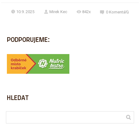
10.9. 2025
Mirek Kec
842x
0
Komentářů
PODPORUJEME:
HLEDAT