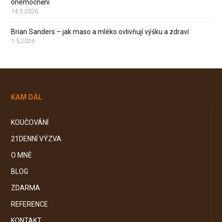
onemocnění
14.5.2026
Brian Sanders – jak maso a mléko ovlivňují výšku a zdraví
1.5.2026
KAM DÁL
KOUČOVÁNÍ
21DENNÍ VÝZVA
O MNĚ
BLOG
ZDARMA
REFERENCE
KONTAKT