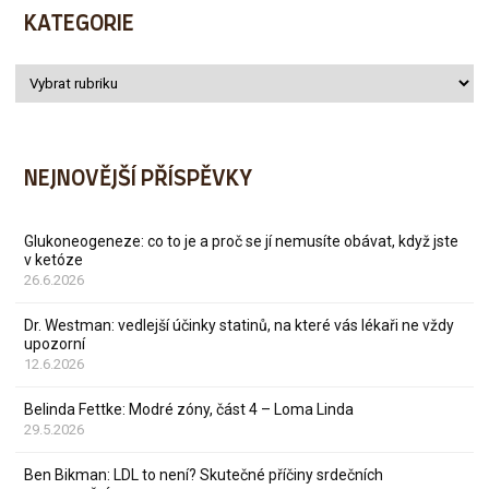
KATEGORIE
NEJNOVĚJŠÍ PŘÍSPĚVKY
Glukoneogeneze: co to je a proč se jí nemusíte obávat, když jste
v ketóze
26.6.2026
Dr. Westman: vedlejší účinky statinů, na které vás lékaři ne vždy
upozorní
12.6.2026
Belinda Fettke: Modré zóny, část 4 – Loma Linda
29.5.2026
Ben Bikman: LDL to není? Skutečné příčiny srdečních